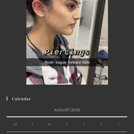
Calendar
AUGUST 2026
M
T
W
T
F
S
S