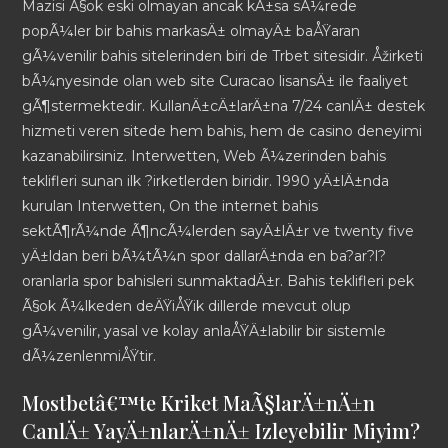
Mazisi Ã§ok eski olmayan ancak kÄ±sa sÃ¼rede
popÃ¼ler bir bahis markasÄ± olmayÄ± baÅŸaran
gÃ¼venilir bahis sitelerinden biri de Trbet sitesidir. Åžirketi
bÃ¼nyesinde olan web site Curacao lisansÄ± ile faaliyet
gÃ¶stermektedir. KullanÄ±cÄ±larÄ±na 7/24 canlÄ± destek
hizmeti veren sitede hem bahis, hem de casino deneyimi
kazanabilirsiniz. Interwetten, Web Ã¼zerinden bahis
teklifleri sunan ilk ?irketlerden biridir. 1990 yÄ±lÄ±nda
kurulan Interwetten, On the internet bahis
sektÃ¶rÃ¼nde Ã¶ncÃ¼lerden sayÄ±lÄ±r ve twenty five
yÄ±ldan beri bÃ¼tÃ¼n spor dallarÄ±nda en ba?ar?l?
oranlarla spor bahisleri sunmaktadÄ±r. Bahis teklifleri pek
Ã§ok Ã¼lkeden deÄŸiÅŸik dillerde mevcut olup
gÃ¼venilir, yasal ve kolay anlaÅŸÄ±labilir bir sistemle
dÃ¼zenlenmiÅŸtir.
Mostbetâ€™te Kriket MaÃ§larÄ±nÄ±n
CanlÄ± YayÄ±nlarÄ±nÄ± Izleyebilir Miyim?