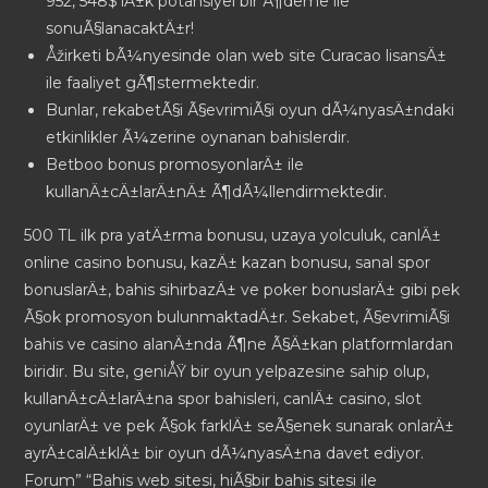
952, 548$’lÄ±k potansiyel bir Ã¶deme ile
sonuÃ§lanacaktÄ±r!
Åžirketi bÃ¼nyesinde olan web site Curacao lisansÄ±
ile faaliyet gÃ¶stermektedir.
Bunlar, rekabetÃ§i Ã§evrimiÃ§i oyun dÃ¼nyasÄ±ndaki
etkinlikler Ã¼zerine oynanan bahislerdir.
Betboo bonus promosyonlarÄ± ile
kullanÄ±cÄ±larÄ±nÄ± Ã¶dÃ¼llendirmektedir.
500 TL ilk pra yatÄ±rma bonusu, uzaya yolculuk, canlÄ±
online casino bonusu, kazÄ± kazan bonusu, sanal spor
bonuslarÄ±, bahis sihirbazÄ± ve poker bonuslarÄ± gibi pek
Ã§ok promosyon bulunmaktadÄ±r. Sekabet, Ã§evrimiÃ§i
bahis ve casino alanÄ±nda Ã¶ne Ã§Ä±kan platformlardan
biridir. Bu site, geniÅŸ bir oyun yelpazesine sahip olup,
kullanÄ±cÄ±larÄ±na spor bahisleri, canlÄ± casino, slot
oyunlarÄ± ve pek Ã§ok farklÄ± seÃ§enek sunarak onlarÄ±
ayrÄ±calÄ±klÄ± bir oyun dÃ¼nyasÄ±na davet ediyor.
Forum” “Bahis web sitesi, hiÃ§bir bahis sitesi ile