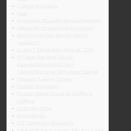
Ã–deme MetodlarÄ±
Yasal
Artemisbet TÃ¼rkÃ§e Bahis SeÃ§enekleri
Sekabetâ€™e NasÄ±l KayÄ±t Olunur?
Moneyline’da Spor Bahisleri NasÄ±l
YapÄ±lÄ±r?
En IÌ‡yi 7 TÃ¼rk Bahis Sitesi â€“ 2024
ðŸ’°1xbet IÌ‡le Nasil Afin De
KazanabiÌ‡liÌ‡rsiÌ‡niÌ‡z? Spor
EtkiÌ‡nliÌ‡kleriÌ‡nde TahmiÌ‡nler Yapmak
Minimum Ã–deme TutarÄ±
Mostbet BonuslarÄ±
Mostbet Teknik Destek Ile IletiÅŸime
GeÃ§me
En En Yeni Slotlar
Spor Haberleri
ðŸŽ Coordinator BonuslarÄ±
Sekabetâ€™te Oynamak IÃ§in Hangi Para