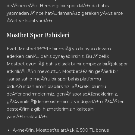
deÄŸineceÄŸiz. Herhangi bir spor dalÄ±nda bahis
yapmadan Ã¶nce hatÄ±rlamanÄ±z gereken yÃ¼zlerce
ÅŸart ve kural vardÄ±r.
Mostbet Spor Bahisleri
Evet, Mostbetâ€™te bir maÃ§ ya da oyun devam
ederken canlÄ± bahis oynayabilirsiniz. Bu Ã¶zellik
Mostbet oyun iÃ§i bahis olarak bilinir empieza birÃ§ok spor
etkinliÄŸi iÃ§in mevcuttur. Mostbetâ€™in geÃ§erli bir
lisansa sahip meÅŸru bir spor bahis platformu
olduÄŸundan emin olabilirsiniz. SÃ¼rekli olumlu
deÄŸerlendirmelerimiz, geniÅŸ spor seÃ§eneklerimiz,
gÃ¼venilir Ã¶deme sistemimiz ve duyarlÄ± mÃ¼ÅŸteri
desteÄŸimiz gibi hizmetlerimizin kalitesini
yansÄ±tmaktadÄ±r.
Ã–rneÄŸin, Mostbet’te artÄ±k 6. 500 TL bonus