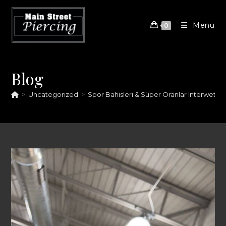
Skip
to
Menu
0
content
Blog
>
Uncategorized
>
Spor Bahisleri & Süper Oranlar Interwette