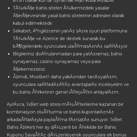
emin olarak kumar oynamak iÃ§in kullanÄ±labilir.
TÃ¼rkÃ§e bahis siteleri Ã¼lkemizdeki yasalar
Ã§erÃ§evesinde yasal bahis sitelerinin adresleri olarak
kabul edilmektedir.
Sekabet, Ä°ngilizcenin yanÄ± sÄ±ra oyun platformuna
TÃ¼rkÃ§e ve Azerice de destek sunarak bu
bÃ¶lgelerdeki oyunculara ulaÅŸmasÄ±nÄ± saÄŸlÄ±yor.
Bilgileriniz doÄŸrulanmadan para yatÄ±ramaz, bahis
oynayamaz, casino oynayamaz veya para
Ã§ekemezsiniz.
Åžimdi, Mostbet’i daha yakÄ±ndan tanÄ±yalÄ±m,
oyunculara saÄŸladÄ±ÄŸÄ± avantajlarÄ± inceleyelim ve
bu bahis ÅŸirketinin genel iÅŸleyiÅŸini anlayalÄ±m.
AyrÄ±ca, 1xBet web sitesi mÃ¼ÅŸterilerine kazanan bir
kombinasyon oluÅŸturma ve bahis kuponlarÄ±nÄ±
arkadaÅŸlarÄ±yla paylaÅŸma fÄ±rsatÄ± sunuyor. 1xBet
Bahis Åžirketi her ay dÃ¼zenli bir ÅŸekilde bir Bahis
Kuponu SavaÅŸÄ± dÃ¼zenleyerek oyunculara ek bonus