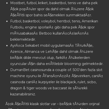
Mostbet, futbol, kriket, basketbol, tenis ve daha pek
Ã§ok popÃ¼ler spor da dahil olmak Ã¼zere Ã§ok
Ã§eÅŸitli spor bahis seÃ§enekleri sunmaktadÄ±r.
Futbol, basketbol, voleybol, hentbol, tenis, Amerikan
Futbolu, engine sporlarÄ± gibi daha pek Ã§ok spor
mÃ¼sabakasÄ± Betboo kullanÄ±cÄ±larÄ±nÄ±
beklemektedir.
AyrÄ±ca Sekabet mobil uygulamasÄ± TÃ¼rkÃ§e,
Azerice, Almanca ve LehÃ§e dahil olmak Ã¼zere
birÃ§ok dilde mevcut olup, farklÄ± Ã¼lkelerden
oyuncular iÃ§in daha eriÅŸilebilir blooming gelmektedir.
DumanBet casinosunda a couple of. 500’den fazla slot
machine oyunu ile ÅŸansÄ±nÄ±zÄ± Ã§evirirken, canlÄ±
casinoda canlÄ± kurpiyeler ile blackjack, rulet, sicbo,
dragon & tiger woods ve baccarat ile sÃ¼rekli
kazanabilirsiniz.
Ã‡ok Ã§eÅŸitli klasik slotlar var – birÃ§ok tÃ¼rden orijinal