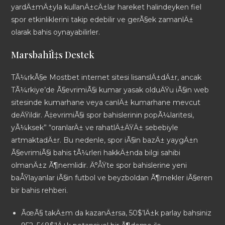
yardÄ±mÄ±yla kullanÄ±cÄ±lar hareket halindeyken fiel
spor etkinliklerini takip edebilir ve gerÃ§ek zamanlÄ±
olarak bahis oynayabilirler.
MarsbahiÌ‡s Destek
TÃ¼rkÃ§e Mostbet internet sitesi lisanslÄ±dÄ±r, ancak
TÃ¼rkiye’de Ã§evrimiÃ§i kumar yasak olduÄŸu iÃ§in web
sitesinde kumarhane veya canlÄ± kumarhane mevcut
deÄŸildir. Ã‡evrimiÃ§i spor bahislerinin popÃ¼laritesi,
yÃ¼ksek” “oranlarÄ± ve rahatlÄ±ÄŸÄ± sebebiyle
artmaktadÄ±r. Bu nedenle, spor iÃ§in bazÄ± yaygÄ±n
Ã§evrimiÃ§i bahis tÃ¼rleri hakkÄ±nda bilgi sahibi
olmanÄ±z Ã¶nemlidir. Ä°ÅŸte spor bahislerine yeni
baÅŸlayanlar iÃ§in futbol ve beyzboldan Ã¶rnekler iÃ§eren
bir bahis rehberi.
ÃœÃ§ takÄ±m da kazanÄ±rsa, 50$’lÄ±k parlay bahsiniz