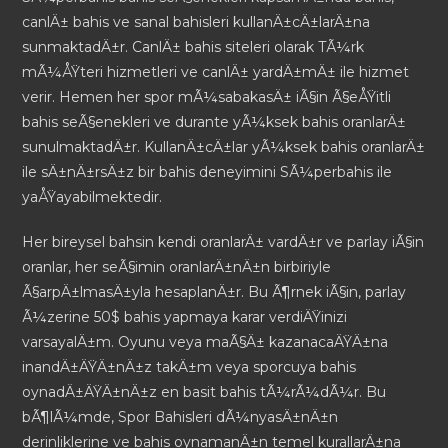
canlÄ± bahis ve sanal bahisleri kullanÄ±cÄ±larÄ±na
sunmaktadÄ±r. CanlÄ± bahis siteleri olarak TÃ¼rk
mÃ¼ÅŸteri hizmetleri ve canlÄ± yardÄ±mÄ± ile hizmet
verir. Hemen her spor mÃ¼sabakasÄ± iÃ§in Ã§eÅŸitli
bahis seÃ§enekleri ve durante yÃ¼ksek bahis oranlarÄ±
sunulmaktadÄ±r. KullanÄ±cÄ±lar yÃ¼ksek bahis oranlarÄ±
ile sÄ±nÄ±rsÄ±z bir bahis deneyimini SÃ¼perbahis ile
yaÅŸayabilmektedir.
Her bireysel bahsin kendi oranlarÄ± vardÄ±r ve parlay iÃ§in
oranlar, her seÃ§imin oranlarÄ±nÄ±n birbiriyle
Ã§arpÄ±lmasÄ±yla hesaplanÄ±r. Bu Ã¶rnek iÃ§in, parlay
Ã¼zerine 50$ bahis yapmaya karar verdiÄŸinizi
varsayalÄ±m. Oyunu veya maÃ§Ä± kazanacaÄŸÄ±na
inandÄ±ÄŸÄ±nÄ±z takÄ±m veya sporcuya bahis
oynadÄ±ÄŸÄ±nÄ±z en basit bahis tÃ¼rÃ¼dÃ¼r. Bu
bÃ¶lÃ¼mde, Spor Bahisleri dÃ¼nyasÄ±nÄ±n
derinliklerine ve bahis oynamanÄ±n temel kurallarÄ±na