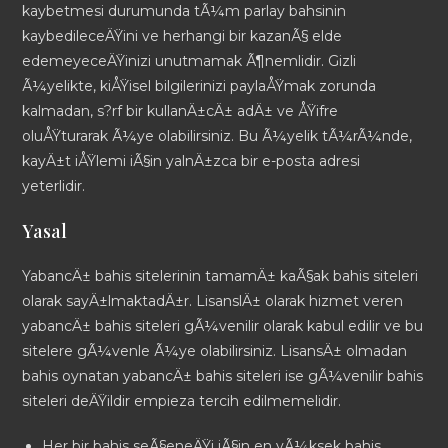
kaybetmesi durumunda tÃ¼m parlay bahsinin
kaybedileceÄŸini ve herhangi bir kazanÃ§ elde
edemeyeceÄŸinizi unutmamak Ã¶nemlidir. Gizli
Ã¼yelikte, kiÅŸisel bilgilerinizi paylaÅŸmak zorunda
kalmadan, s?rf bir kullanÄ±cÄ± adÄ± ve ÅŸifre
oluÅŸturarak Ã¼ye olabilirsiniz. Bu Ã¼yelik tÃ¼rÃ¼nde,
kayÄ±t iÅŸlemi iÃ§in yalnÄ±zca bir e-posta adresi
yeterlidir.
Yasal
YabancÄ± bahis sitelerinin tamamÄ± kaÃ§ak bahis siteleri
olarak sayÄ±lmaktadÄ±r. LisanslÄ± olarak hizmet veren
yabancÄ± bahis siteleri gÃ¼venilir olarak kabul edilir ve bu
sitelere gÃ¼venle Ã¼ye olabilirsiniz. LisansÄ± olmadan
bahis oynatan yabancÄ± bahis siteleri ise gÃ¼venilir bahis
siteleri deÄŸildir empieza tercih edilmemelidir.
Her bir bahis seÃ§eneÄŸi iÃ§in en yÃ¼ksek bahis