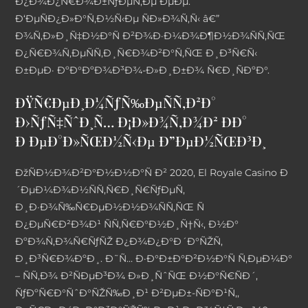
Ð¿Ð¾Ð¿Ñ€Ð¾Ð±ÑƒÐµÑ‚Ðµ ÐµÐµ.
Ð‘ÐµÑÐ¿Ð»Ð°Ñ‚Ð½Ñ‹Ðµ ÑÐ»Ð¾Ñ‚Ñ‹ â€”
Ð¾Ñ‚Ð»Ð¸Ñ‡Ð½Ð°Ñ Ð²Ð¾Ð·Ð¼Ð¾Ð¶Ð½Ð¾ÑÑ‚ÑŒ
Ð¿Ñ€Ð¾Ñ‚ÐµÑÑ‚Ð¸Ñ€Ð¾Ð²Ð°Ñ‚ÑŒ Ð¸Ð³Ñ€Ñ‹
Ð±ÐµÐ· ÐºÐ°ÐºÐ¾Ð³Ð¾-Ð»Ð¸Ð±Ð¾ Ñ€Ð¸ÑÐºÐ°.
ÐŸÑ€ÐµÐ¸Ð¼ÑƒÑ‰ÐµÑÑ‚Ð²Ð°
Ð›ÑƒÑ‡ÑˆÐ¸Ñ… Ð¡Ð»Ð¾Ñ‚Ð¾Ð² ÐÐ°
Ð ÐµÐ°Ð»ÑŒÐ½Ñ‹Ðµ Ð”ÐµÐ½ÑŒÐ³Ð¸
ÐžÑÐ½Ð¾Ð²Ð°Ð½Ð½Ð°Ñ Ð² 2020, El Royale Casino Ð
´ÐµÐ¼Ð¾Ð½ÑÑ‚Ñ€Ð¸Ñ€ÑƒÐµÑ‚
Ð¸Ð·Ð¾Ñ‰Ñ€ÐµÐ½Ð½Ð¾ÑÑ‚ÑŒ Ñ
Ð¿ÐµÑ€Ð²Ð¾Ð¹ ÑÑ‚Ñ€Ð°Ð½Ð¸Ñ†Ñ‹, Ð½Ð°
ÐºÐ¾Ñ‚Ð¾Ñ€ÑƒÑŽ Ð¿Ð¾Ð¿Ð°Ð´Ð°ÑŽÑ‚
Ð¸Ð³Ñ€Ð¾ÐºÐ¸. Ð˜Ñ… Ð·Ð°Ð±Ð°Ð²Ð½Ð°Ñ Ñ‚ÐµÐ¼Ð°
– ÑÑ‚Ð¾ Ð²ÑÐµÐ³Ð¾ Ð»Ð¸ÑˆÑŒ Ð½Ð°Ñ€ÑÐ´,
ÑƒÐºÑ€Ð°ÑˆÐ°ÑŽÑ‰Ð¸Ð¹ Ð²ÐµÐ±-ÑÐ°Ð¹Ñ‚,