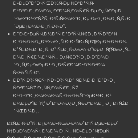
Ð»ÐµÐ³Ð°Ð»ÑŒÐ½Ñ‹Ðµ ÑÐ°Ð¹Ñ‚Ñ‹
ÐºÐ°Ð·Ð¸Ð½Ð¾, ÐºÐ¾Ñ‚Ð¾Ñ€Ñ‹Ðµ Ð¿Ñ€ÐµÐ
´Ð»Ð°Ð³Ð°ÑŽÑ‚ Ð²Ñ‹ÑÐ¾ÐºÐ¸Ðµ Ð»Ð¸Ð¼Ð¸Ñ‚Ñ‹ Ð
´ÐµÐ¿Ð¾Ð·Ð¸Ñ‚Ð¾Ð².
Ð˜Ð·Ð²ÐµÑÑ‚Ð½Ð°Ñ Ð°Ð²ÑÑ‚Ñ€Ð¸Ð¹ÑÐºÐ°Ñ
ÐºÐ¾Ð¼Ð¿Ð°Ð½Ð¸Ñ Ð·Ð°ÑÐ»ÑƒÐ¶ÐµÐ½Ð½Ð¾
Ð²Ñ…Ð¾Ð´Ð¸Ñ‚ Ð² Ñ‡Ð¸ÑÐ»Ð¾ Ð²ÐµÐ´ÑƒÑ‰Ð¸Ñ…
Ð¼Ð¸Ñ€Ð¾Ð²Ñ‹Ñ… Ð¿Ñ€Ð¾Ð¸Ð·Ð²Ð¾Ð
´Ð¸Ñ‚ÐµÐ»ÐµÐ¹ Ð¸Ð³Ñ€Ð¾Ð²Ð¾Ð³Ð¾
ÑÐ¾Ñ„Ñ‚Ð°.
ÐÐ²Ñ‚Ð¾Ñ€Ñ‹ ÑÐ»Ð¾Ñ‚Ð° ÑÐ¾Ð·Ð´Ð°Ð»Ð¸
ÑÐ²Ð¾ÑŽ Ð¸ÑÑ‚Ð¾Ñ€Ð¸ÑŽ
Ð²Ð·Ð°Ð¸Ð¼Ð¾Ð¾Ñ‚Ð½Ð¾ÑˆÐµÐ½Ð¸Ð¹
Ð¼ÐµÐ¶Ð´Ñƒ Ð²Ð°Ð¼Ð¿Ð¸Ñ€Ð°Ð¼Ð¸ Ð¸ Ð»ÑŽÐ
´ÑŒÐ¼Ð¸.
ÐžÑ‚Ð·Ñ‹Ð²Ñ‹ Ð¿Ð¾Ð»ÑŒÐ·Ð¾Ð²Ð°Ñ‚ÐµÐ»ÐµÐ¹
Ñ†ÐµÐ½Ð½Ñ‹, Ð½Ð¾ Ð¸Ñ… ÑÐ»ÐµÐ´ÑƒÐµÑ‚