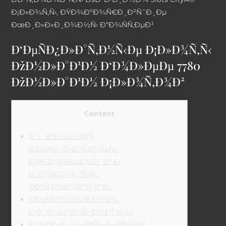
Ð¡Ð»Ð¾Ñ‚Ñ‹, ÐŸÐ¾ÐºÐ¾Ñ€Ð¸Ð²ÑˆÐ¸Ðµ
ÐœÐ¸Ð»Ð»Ð¸Ð¾Ð½Ñ‹ Ð“Ð¾ÑÑ‚ÐµÐ¹
Ð‘ÐµÑÐ¿Ð»Ð°Ñ‚Ð½Ñ‹Ðµ Ð¡Ð»Ð¾Ñ‚Ñ‹
ÐžÐ½Ð»Ð°Ð¹Ð½ Ð‘Ð¾Ð»ÐµÐµ 7780
ÐžÐ½Ð»Ð°Ð¹Ð½ Ð¡Ð»Ð¾Ñ‚Ð¾Ð²
Content
â˜‘ï¸ Ð‘Ð¾Ð½ÑƒÑ
Ð‘ÐµÑÐ¿Ð»Ð°Ñ‚Ð½Ñ‹Ñ…
Ð’Ñ€Ð°Ñ‰ÐµÐ½Ð¸Ð¹ Ð’
Ð˜Ð³Ñ€Ð¾Ð²Ñ‹Ñ…
ÐÐ²Ñ‚Ð¾Ð¼Ð°Ñ‚Ð°Ñ…
ÐÐµÑÐºÐ¾Ð»ÑŒÐºÐ¾
Ð¡Ð¸Ð¼Ð²Ð¾Ð»Ð¾Ð² Wild
ÐŸÑ€ÐµÐ¸Ð¼ÑƒÑ‰ÐµÑÑ‚Ð²Ð°