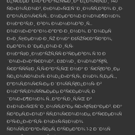
Ð¿Ñ€ÐµÐ´Ð»Ð°Ð³Ð°ÑŽÑ‰Ð¸Ð¹ Ð¿Ð¾Ñ‡Ñ‚Ð¸ 140
ÑÐ»Ð¾Ñ‚Ð¾Ð², Ð±Ð¾Ð»ÑŒÑˆÐ¸Ð½ÑÑ‚Ð²Ð¾ Ð¸Ð·
ÐºÐ¾Ñ‚Ð¾Ñ€Ñ‹Ñ… Ð½ÐµÐ²Ð¾Ð·Ð¼Ð¾Ð¶Ð½Ð¾
Ð½Ð°Ð¹Ñ‚Ð¸ Ð²Ð¾ Ð¼Ð½Ð¾Ð³Ð¸Ñ…
Ð¾Ð½Ð»Ð°Ð¹Ð½-ÐºÐ°Ð·Ð¸Ð½Ð¾. Ð˜Ð¼ÐµÑ
Ð»Ð¸Ñ†ÐµÐ½Ð·Ð¸ÑŽ Ð½Ð° ÐšÑŽÑ€Ð°ÑÐ°Ð¾,
ÐµÐ³Ð¾ Ð´ÐµÐ¿Ð¾Ð·Ð¸Ñ‚Ñ‹
Ð½Ð°Ñ‡Ð¸Ð½Ð°ÑŽÑ‚ÑÑ Ð²ÑÐµÐ³Ð¾ Ñ 10 Ð
´Ð¾Ð»Ð»Ð°Ñ€Ð¾Ð².. ÐžÐ½Ð¸ Ð¼Ð¾Ð³ÑƒÑ‚
Ñ€Ð°ÑÑÑ‡Ð¸Ñ‚Ñ‹Ð²Ð°Ñ‚ÑŒ Ð½Ð° Ð´Ñ€ÑƒÐ³Ð¸Ðµ
ÑÐ¿Ð¾ÑÐ¾Ð±Ñ‹ Ð¾Ð¿Ð»Ð°Ñ‚Ñ‹, Ð½Ð¾ Ñ‚ÐµÑ…,
ÐºÐ¾Ñ‚Ð¾Ñ€Ñ‹Ðµ Ð´Ð¾ÑÑ‚ÑƒÐ¿Ð½Ñ‹ Ð²
Ð½Ð°ÑÑ‚Ð¾ÑÑ‰ÐµÐµ Ð²Ñ€ÐµÐ¼Ñ, Ð
´Ð¾Ð»Ð¶Ð½Ð¾ Ñ…Ð²Ð°Ñ‚Ð¸Ñ‚ÑŒ Ð²
Ð±Ð¾Ð»ÑŒÑˆÐ¸Ð½ÑÑ‚Ð²Ðµ ÑÐ»ÑƒÑ‡Ð°ÐµÐ². ÐÐ°
ÑÐ²ÐµÑ‚Ð»Ð¾Ð¹ ÑÑ‚Ð¾Ñ€Ð¾Ð½Ðµ, Ð²Ñ€ÐµÐ¼Ñ
Ð²Ñ‹Ð¿Ð»Ð°Ñ‚Ñ‹ Ð¾Ð±Ñ‹Ñ‡Ð½Ð¾
ÑÐ¾ÑÑ‚Ð°Ð²Ð»ÑÐµÑ‚ Ð²ÑÐµÐ³Ð¾ 1-2 Ð´Ð½Ñ