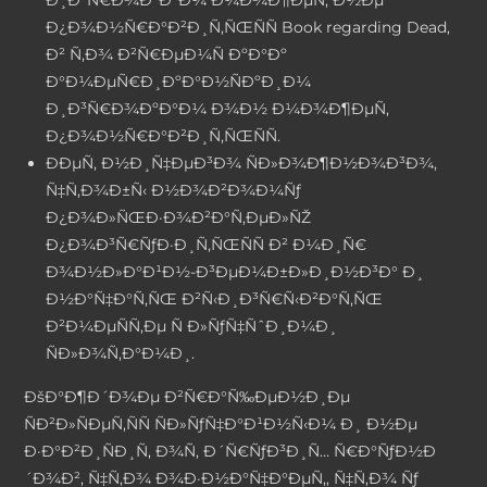
Ð¿Ð¾Ð½Ñ€Ð°Ð²Ð¸Ñ‚ÑŒÑÑ Book regarding Dead,
Ð² Ñ‚Ð¾ Ð²Ñ€ÐµÐ¼Ñ ÐºÐ°Ðº
Ð°Ð¼ÐµÑ€Ð¸ÐºÐ°Ð½ÑÐºÐ¸Ð¼
Ð¸Ð³Ñ€Ð¾ÐºÐ°Ð¼ Ð¾Ð½ Ð¼Ð¾Ð¶ÐµÑ‚
Ð¿Ð¾Ð½Ñ€Ð°Ð²Ð¸Ñ‚ÑŒÑÑ.
ÐÐµÑ‚ Ð½Ð¸Ñ‡ÐµÐ³Ð¾ ÑÐ»Ð¾Ð¶Ð½Ð¾Ð³Ð¾,
Ñ‡Ñ‚Ð¾Ð±Ñ‹ Ð½Ð¾Ð²Ð¾Ð¼Ñƒ
Ð¿Ð¾Ð»ÑŒÐ·Ð¾Ð²Ð°Ñ‚ÐµÐ»ÑŽ
Ð¿Ð¾Ð³Ñ€ÑƒÐ·Ð¸Ñ‚ÑŒÑÑ Ð² Ð¼Ð¸Ñ€
Ð¾Ð½Ð»Ð°Ð¹Ð½-Ð³ÐµÐ¼Ð±Ð»Ð¸Ð½Ð³Ð° Ð¸
Ð½Ð°Ñ‡Ð°Ñ‚ÑŒ Ð²Ñ‹Ð¸Ð³Ñ€Ñ‹Ð²Ð°Ñ‚ÑŒ
Ð²Ð¼ÐµÑÑ‚Ðµ Ñ Ð»ÑƒÑ‡ÑˆÐ¸Ð¼Ð¸
ÑÐ»Ð¾Ñ‚Ð°Ð¼Ð¸.
ÐšÐ°Ð¶Ð´Ð¾Ðµ Ð²Ñ€Ð°Ñ‰ÐµÐ½Ð¸Ðµ
ÑÐ²Ð»ÑÐµÑ‚ÑÑ ÑÐ»ÑƒÑ‡Ð°Ð¹Ð½Ñ‹Ð¼ Ð¸ Ð½Ðµ
Ð·Ð°Ð²Ð¸ÑÐ¸Ñ‚ Ð¾Ñ‚ Ð´Ñ€ÑƒÐ³Ð¸Ñ… Ñ€Ð°ÑƒÐ½Ð
´Ð¾Ð², Ñ‡Ñ‚Ð¾ Ð¾Ð·Ð½Ð°Ñ‡Ð°ÐµÑ‚, Ñ‡Ñ‚Ð¾ Ñƒ