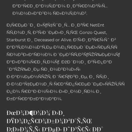
Ð²Ð°Ñ€Ð¸Ð°Ð½Ñ‚Ð°Ð¼ Ð¸Ð³Ñ€Ð¾Ð²Ñ‹Ñ…
Ð¾Ð½Ð»Ð°Ð¹Ð½ ÑÐ»Ð¾Ñ‚Ð¾Ð².
Ð¡Ñ€ÐµÐ´Ð¸ Ð»ÑƒÑ‡ÑˆÐ¸Ñ… Ð¸Ð³Ñ€ NetEnt
ÑÑ‚Ð¾Ð¸Ñ‚ Ð²Ñ‹Ð´ÐµÐ»Ð¸Ñ‚ÑŒ Gonzo Quest,
Starburst Ð¸ Deceased or Alive. Ð’Ñ‹Ð¸Ð³Ñ€Ñ‹Ñˆ Ð²
Ð°Ð²Ñ‚Ð¾Ð¼Ð°Ñ‚Ðµ Ð¾Ð¿Ñ€ÐµÐ´ÐµÐ»ÑÐµÑ‚ÑÑ
ÑÐ¾Ð³Ð»Ð°ÑÐ½Ð¾ Ð´ÐµÐ¹ÑÑ‚Ð²ÑƒÑŽÑ‰ÐµÐ¼Ñƒ
Ð°Ð»Ð³Ð¾Ñ€Ð¸Ñ‚Ð¼Ñƒ. ÐžÐ´Ð½Ð¸ Ð²Ñ‹Ð¿Ð°Ð
´Ð°ÑŽÑ‰Ð¸Ðµ ÑÐ¸Ð¼Ð²Ð¾Ð»Ñ‹
Ð·Ð°Ð¼ÐµÐ½ÑÑŽÑ‚ Ð´Ñ€ÑƒÐ³Ð¸Ðµ, Ð¸ ÑÑ‚Ð¸
Ð·Ð½Ð°Ñ‡ÐµÐ½Ð¸Ñ Ñ€Ð°ÑÐ¿Ñ€ÐµÐ´ÐµÐ»ÑÑŽÑ‚ÑÑ
Ð¿Ð¾ Ñ€Ð°Ð·Ð½Ñ‹Ð¼ Ð»Ð¸Ð½Ð¸ÑÐ¼ Ð¸
Ð±Ð°Ñ€Ð°Ð±Ð°Ð½Ð°Ð¼.
ÐœÐ¾Ð¶Ð½Ð¾ Ð›Ð¸
ÐŸÐ¾Ð¿Ñ€Ð¾Ð±Ð¾Ð²Ð°Ñ‚ÑŒ
Ð¡Ð»Ð¾Ñ‚Ñ‹ Ð‘ÐµÐ· Ð˜Ð³Ñ€Ñ‹ ÐÐ°