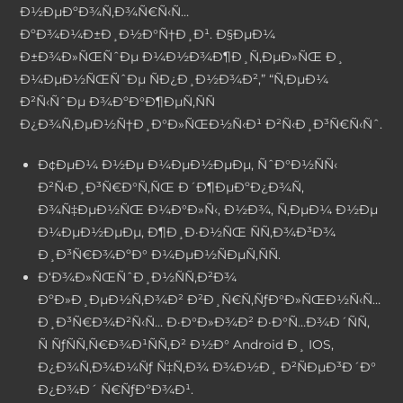
Ð½ÐµÐºÐ¾Ñ‚Ð¾Ñ€Ñ‹Ñ…
ÐºÐ¾Ð¼Ð±Ð¸Ð½Ð°Ñ†Ð¸Ð¹. Ð§ÐµÐ¼
Ð±Ð¾Ð»ÑŒÑˆÐµ Ð¼Ð½Ð¾Ð¶Ð¸Ñ‚ÐµÐ»ÑŒ Ð¸
Ð¼ÐµÐ½ÑŒÑˆÐµ ÑÐ¿Ð¸Ð½Ð¾Ð²,” “Ñ‚ÐµÐ¼
Ð²Ñ‹ÑˆÐµ Ð¾ÐºÐ°Ð¶ÐµÑ‚ÑÑ
Ð¿Ð¾Ñ‚ÐµÐ½Ñ†Ð¸Ð°Ð»ÑŒÐ½Ñ‹Ð¹ Ð²Ñ‹Ð¸Ð³Ñ€Ñ‹Ñˆ.
Ð¢ÐµÐ¼ Ð½Ðµ Ð¼ÐµÐ½ÐµÐµ, ÑˆÐ°Ð½ÑÑ‹
Ð²Ñ‹Ð¸Ð³Ñ€Ð°Ñ‚ÑŒ Ð´Ð¶ÐµÐºÐ¿Ð¾Ñ‚
Ð¾Ñ‡ÐµÐ½ÑŒ Ð¼Ð°Ð»Ñ‹, Ð½Ð¾, Ñ‚ÐµÐ¼ Ð½Ðµ
Ð¼ÐµÐ½ÐµÐµ, Ð¶Ð¸Ð·Ð½ÑŒ ÑÑ‚Ð¾Ð³Ð¾
Ð¸Ð³Ñ€Ð¾ÐºÐ° Ð¼ÐµÐ½ÑÐµÑ‚ÑÑ.
Ð‘Ð¾Ð»ÑŒÑˆÐ¸Ð½ÑÑ‚Ð²Ð¾
ÐºÐ»Ð¸ÐµÐ½Ñ‚Ð¾Ð² Ð²Ð¸Ñ€Ñ‚ÑƒÐ°Ð»ÑŒÐ½Ñ‹Ñ…
Ð¸Ð³Ñ€Ð¾Ð²Ñ‹Ñ… Ð·Ð°Ð»Ð¾Ð² Ð·Ð°Ñ…Ð¾Ð´ÑÑ‚
Ñ ÑƒÑÑ‚Ñ€Ð¾Ð¹ÑÑ‚Ð² Ð½Ð° Android Ð¸ IOS,
Ð¿Ð¾Ñ‚Ð¾Ð¼Ñƒ Ñ‡Ñ‚Ð¾ Ð¾Ð½Ð¸ Ð²ÑÐµÐ³Ð´Ð°
Ð¿Ð¾Ð´ Ñ€ÑƒÐºÐ¾Ð¹.