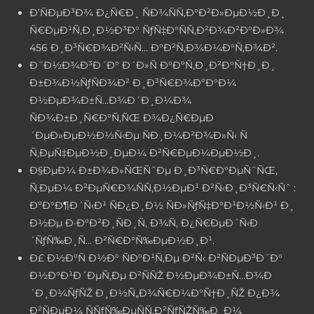
Ð’ÑÐµÐ³Ð¾ Ð¿Ñ€Ð¸ ÑÐ¾ÑÑ‚Ð°Ð²Ð»ÐµÐ½Ð¸Ð¸
Ñ€ÐµÐ¹Ñ‚Ð¸Ð½Ð³Ð° ÑƒÑ‡Ð°ÑÑ‚Ð²Ð¾Ð²Ð°Ð»Ð¾
456 Ð¸Ð³Ñ€Ð¾Ð²Ñ‹Ñ… Ð°Ð²Ñ‚Ð¾Ð¼Ð°Ñ‚Ð¾Ð².
Ð˜Ð½Ð¾Ð³Ð´Ð° Ð´Ð»Ñ Ð°ÐºÑ‚Ð¸Ð²Ð°Ñ†Ð¸Ð¸
Ð±Ð¾Ð½ÑƒÑÐ¾Ð² Ð¸Ð³Ñ€Ð¾ÐºÐ°Ð¼
Ð½ÐµÐ¾Ð±Ñ…Ð¾Ð´Ð¸Ð¼Ð¾
ÑÐ¾Ð±Ð¸Ñ€Ð°Ñ‚ÑŒ Ð¾Ð¿Ñ€ÐµÐ
´ÐµÐ»ÐµÐ½Ð½Ñ‹Ðµ ÑÐ¸Ð¼Ð²Ð¾Ð»Ñ‹ Ñ
Ñ‚ÐµÑ‡ÐµÐ½Ð¸ÐµÐ¼ Ð²Ñ€ÐµÐ¼ÐµÐ½Ð¸.
Ð§ÐµÐ¼ Ð±Ð¾Ð»ÑŒÑˆÐµ Ð¸Ð³Ñ€Ð°ÐµÑˆÑŒ,
Ñ‚ÐµÐ¼ Ð²ÐµÑ€Ð¾ÑÑ‚Ð½ÐµÐ¹ Ð²Ñ‹Ð¸Ð³Ñ€Ñ‹Ñˆ :
ÐºÐ°Ð¶Ð´Ñ‹Ð¹ ÑÐ¿Ð¸Ð½ ÑÐ»ÑƒÑ‡Ð°Ð¹Ð½Ñ‹Ð¹ Ð¸
Ð½Ðµ Ð·Ð°Ð²Ð¸ÑÐ¸Ñ‚ Ð¾Ñ‚ Ð¿Ñ€ÐµÐ´Ñ‹Ð
´ÑƒÑ‰Ð¸Ñ… Ð²Ñ€Ð°Ñ‰ÐµÐ½Ð¸Ð¹.
Ð£ Ð½Ð°Ñ Ð½Ð° ÑÐ°Ð¹Ñ‚Ðµ Ð²Ñ‹ Ð²ÑÐµÐ³Ð´Ð°
Ð½Ð°Ð¹Ð´ÐµÑ‚Ðµ Ð²ÑÑŽ Ð½ÐµÐ¾Ð±Ñ…Ð¾Ð
´Ð¸Ð¼ÑƒÑŽ Ð¸Ð½Ñ„Ð¾Ñ€Ð¼Ð°Ñ†Ð¸ÑŽ Ð¿Ð¾
Ð²ÑÐµÐ¼ ÑÑƒÑ‰ÐµÑÑ‚Ð²ÑƒÑŽÑ‰Ð¸Ð¼