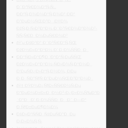
Ð˜Ð³Ñ€Ð¾Ð²Ñ‹Ñ…
ÐÐ²Ñ‚Ð¾Ð¼Ð°Ñ‚Ð¾Ð² ÐÐ°
Ð”ÐµÐ½ÑŒÐ³Ð¸ ÐŸÐ¾
ÐžÑ‚Ð·Ñ‹Ð²Ð°Ð¼ Ð˜Ð³Ñ€Ð¾ÐºÐ¾Ð²-
ÑÑ‚Ñ€Ð¸Ð¼ÐµÑ€Ð¾Ð²
ðŸ’µ ÐšÐ°Ðº Ð˜Ð³Ñ€Ð°Ñ‚ÑŒ
ÐžÐ½Ð»Ð°Ð¹Ð½ Ð’ Ð Ð¾ÑÑÐ¸Ð¸
ÐÐ°ÑÐ»Ð°Ð¶Ð´Ð°Ð¹Ñ‚ÐµÑÑŒ
ÐžÐ½Ð»Ð°Ð¹Ð½-ÑÐ»Ð¾Ñ‚Ð°Ð¼Ð¸
Ð‘ÐµÑÐ¿Ð»Ð°Ñ‚Ð½Ð¾, ÐÐµ
Ð Ð¸ÑÐºÑƒÑ Ð”ÐµÐ½ÑŒÐ³Ð°Ð¼Ð¸
ðŸ† ÐŸÐ¾Ð¿ÑƒÐ»ÑÑ€Ð½Ñ‹Ðµ
Ð“ÐµÐ¼Ð±Ð»Ð¸Ð½Ð³-Ð¿Ð»Ð¾Ñ‰Ð°Ð
´ÐºÐ¸ Ð’ Ð Ð¾ÑÑÐ¸Ð¸ Ð˜ Ð—Ð°
Ð ÑƒÐ±ÐµÐ¶Ð¾Ð¼
ÐšÐ»Ð°ÑÑÐ¸Ñ‡ÐµÑÐºÐ¸Ðµ
Ð¡Ð»Ð¾Ñ‚Ñ‹