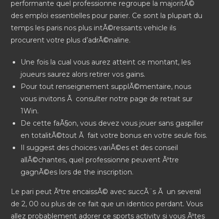
performante quel professionne regroupe la majoritÃ©
des emploi essentielles pour parier. Ce sont la plupart du
temps les paris nos plus intÃ©ressants vehicle ils
procurent votre plus d’adrÃ©naline.
Une fois la cual vous aurez atteint ce montant, les
joueurs saurez alors retirer vos gains.
Pour tout renseignement supplÃ©mentaire, nous
vous invitons Ã consulter notre page de retrait sur
1Win.
De cette faÃ§on, vous devez vous jouer sans gaspiller
en totalitÃ©tout Ã fait votre bonus en votre seule fois.
Il suggest des choices variÃ©es et des conseil
allÃ©chantes, quel professionne peuvent Ãªtre
gagnÃ©es lors de the inscription.
Le pari peut Ãªtre encaissÃ© avec succÃ¨s Ã un several
de 2, 00 ou plus de ce fait que un identico perdant. Vous
allez probablement adorer ce sports activity si vous Ãªtes