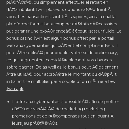
prÃ©fÃ©rÃ©, ou simplement effectuer el retrait en
dÃ©ambulant 1win, plusieurs options sâ€™offrent Ã
vous. Les transactions sont trÃ¨s rapides, ainsi la cual la
plateforme fournit beaucoup de dÃ©tails nÃ©cessaires
put garantir une expÃ©rienceâ€ â€œutilisateur fluide. Le
bonus casino 1win est algun bonus offert par le portail
web aux cybernautes qui crÃ©ent el compte sur 1win. Il
peut Ãªtre utilisÃ© pour doubler votre solde preliminary,
ce qui augmentera considÃ©rablement vos chances
sobre gagner. De as well as, le bonus peut Ã©galement
Ãªtre utilisÃ© pour accroÃ®tre le montant du dÃ©pÃ´t
initial et the multiplier par a couple of ou mÃªme a few
1win apk
.
Il offre aux cybernautes la possibilitÃ© afin de profiter
dâ€™une variÃ©tÃ© de marketing marketing
promotions et de rÃ©compenses tout en jouant Ã
leurs jeu prÃ©fÃ©rÃ©s.