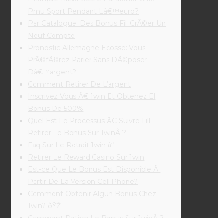
Pmu Sport Pendant Lâ€™euro?
Par Catalogue: Des Bonus Fill CrÃ©er Un
Neuf Compte
Pronostic Allemagne Ecosse: Vous
PrÃ©fÃ©rez Parier Sans DÃ©poser
Dâ€™argent?
Comment Retirer De L’argent
Inscrivez Vous Ã€ 1win Et Obtenez El
Bonus De 500%
Quel Est Le Processus Ã€ Suivre Fill
Retirer Le Bonus Sur 1winÂ ?
Faq Sur Le Retrait 1win â“
Retirer Le Reward Casino Sur 1win
Est-ce Que Le Bonus Est Disponible Ã
Partir De La Version Cell Phone?
Comment Obtenir Algun Bonus Chez
1win? ðŸŽ