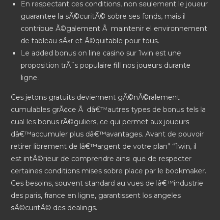
En respectant ces conditions, non seulement le joueur
guarantee la sÃ©curitÃ© sobre ses fonds, mais il
contribue Ã©galement Ã maintenir el environnement
de tableau sÃ»r et Ã©quitable pour tous.
Le added bonus on line casino sur 1win est une
proposition trÃ¨s populaire fill nos joueurs durante
ligne.
Ces jetons gratuits deviennent gÃ©nÃ©ralement
cumulables grÃ¢ce Ã dâ€™autres types de bonus tels la
cual les bonus rÃ©guliers, ce qui permet aux joueurs
dâ€™accumuler plus dâ€™avantages. Avant de pouvoir
retirer librement de lâ€™argent de votre plan” “1win, il
est intÃ©rieur de comprendre ainsi que de respecter
certaines conditions mises sobre place par le bookmaker.
Ces besoins, souvent standard au vues de lâ€™industrie
des paris, france en ligne, garantissent los angeles
sÃ©curitÃ© des dealings.