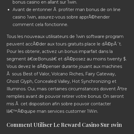
bonus casino en allant sur 1win.
Avant de entonner Ã profiter man bonus de on line
casino 1win, assurez-vous sobre apprÃ©hender
comment cela fonctionne.
Tous les nouveaux utilisateurs de 1win software program
peuvent accÃ©der aux tours gratuits place le dÃ©pÃ´t.
Pour les obtenir, activez un bonus imparfait dans la
segment â€œBonusâ€ et dÃ©posez au moins twenty $.
Vous devez le dÃ©penser durante jouant aux machines
Ã sous Best of Valor, Volcano Riches, Fairy Gateway,
Ghost Glyph, Concealed Valley, Hot Synchronizing et
Illuminos. Oui, mais certaines circumstances doivent Ãªtre
remplies avant de pouvoir retirer votre bonus. On seront
mis Ã cet disposition afin sobre pouvoir contacter
lâ€™Ã©quipe man services customer 1Win.
Comment Utiliser Le Reward Casino Sur 1win