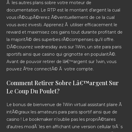
Ã les autres plans sobre votre moteur de
documentation. Le RTP est le montant d’argent la cual
vous rÃ©cupÃ©rerez Ã©ventuellement de ce la cual
vous avez investi. Apprenez Ã utiliser efficacement le
reward et maximisez ces gains tout durante profitant de
la majoritÃ© des superbes rÃ©compenses qu’il offre.
DÃ©couvrez wednesday avis sur 1Win, un site para paris
sportifs ainsi que casino qui grignotte en popularitÃ©.
Avant de pouvoir retirer de lâ€™argent sur 1win, vous
pouvez Ãªtre connectÃ© Ã votre compte.
Comment Retirer Sobre Lâ€™argent Sur
Le Coup Du Poulet?
Le bonus de bienvenue de 1Win virtual assistant plaire Ã
intÃ©graux les amateurs para paris sportif ainsi que de
casino ! Le bookmaker n’oublie pas les propriÃ©taires
d’autres modÃ¨les en affichant une version cellular trÃ¨s