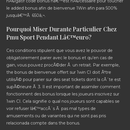
nÃ©gatif code bonus nâ€™est nÃ©cessaire pour toucher
le added bonus afin de bienvenue 1Win afin para 500%
jusquâ€™Ã 650â‚¬.
Pourquoi Miser Durante Particulier Chez
Pmu Sport Pendant Lâ€™euro?
Ces conditions stipulent que vous avez le pouvoir de
obligatoirement parier avec le bonus et qu’en cas de
gain, vous pouvez procÃ©der Ã un retrait. Par exemple,
the bonus de bienvenue offert sur 1win CI doit Ãªtre
utilisÃ© pour parier sur des seat tickets dont la cÃ´te est
supÃ©rieure Ã 3. Il est important de assimiler comment
fonctionnent des bonus lorsque les joueurs inscrivez sur
1win CI. Cela signifie o qual nos joueurs sont capables se
voir refuser lâ€™accÃ¨s Ã pas mal types de
amusements ou de variantes qui ne sont pas pris
relacionada compte dans the bonus.