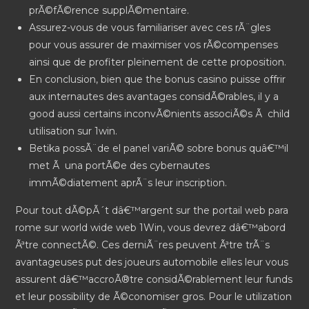
prÃ©fÃ©rence supplÃ©mentaire.
Assurez-vous de vous familiariser avec ces rÃ¨gles
pour vous assurer de maximiser vos rÃ©compenses
ainsi que de profiter pleinement de cette proposition.
En conclusion, bien que the bonus casino puisse offrir
aux internautes des avantages considÃ©rables, il y a
good aussi certains inconvÃ©nients associÃ©s Ã child
utilisation sur 1win.
Betika possÃ¨de el panel variÃ© sobre bonus quâ€™il
met Ã una portÃ©e des cybernautes
immÃ©diatement aprÃ¨s leur inscription.
Pour tout dÃ©pÃ´t dâ€™argent sur the portail web para
rome sur world wide web 1Win, vous devrez dâ€™abord
Ãªtre connectÃ©. Ces derniÃ¨res peuvent Ãªtre trÃ¨s
avantageuses put des joueurs automobile elles leur vous
assurent dâ€™accroÃ®tre considÃ©rablement leur funds
et leur possibility de Ã©conomiser gros. Pour le utilization