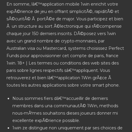
En somme, lâ€™application mobile 1win enrichit votre
expÃ©rience de jeu en offrant simplicitÃ©, rapiditÃ© et
sÃ©curitÃ© Ã portÃ©e de major. Vous participez et bien
Ã un structure au sort Ã©lectronique qui rÃ©compense
chaque jour 150 derniers inscrits. DÃ©posez vers 1win
avec un grand nombre de crypto-monnaies, par
Australian visa ou Mastercard, systems choisissez Perfect
Funds pour approvisionner cet compte de paris, france
1win. 18+ | Les termes ou conditions des web sites des
paris sobre lignes respectifs sâ€™appliquent. Vous
retrouverez et bien lâ€™application 1Win grÃ¢ce Ã
toutes les autres applications sobre votre smart phone.
Nous sommes fiers dâ€™accueillir de derniers
membres dans una communautÃ© 1Win, methods
nous-mÃªmes souhaitons dieses joueurs donner mi
excellente expÃ©rience possible.
1win ze distingue non uniquement par ses choices de