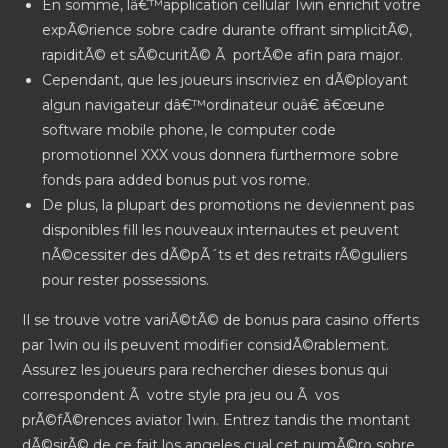
En somme, lâ€™application cellular 1win enrichit votre
expÃ©rience sobre cadre durante offrant simplicitÃ©,
rapiditÃ© et sÃ©curitÃ© Ã portÃ©e afin para major.
Cependant, que les joueurs inscriviez en dÃ©ployant
algun navigateur dâ€™ordinateur ouâ€ â€œune
software mobile phone, le computer code
promotionnel XXX vous donnera furthermore sobre
fonds para added bonus put vos rome.
De plus, la plupart des promotions ne deviennent pas
disponibles fill les nouveaux internautes et peuvent
nÃ©cessiter des dÃ©pÃ´ts et des retraits rÃ©guliers
pour rester possessions.
Il se trouve votre variÃ©tÃ© de bonus para casino offerts
par 1win ou ils peuvent modifier considÃ©rablement.
Assurez les joueurs para rechercher dieses bonus qui
correspondent Ã votre style pra jeu ou Ã vos
prÃ©fÃ©rences aviator 1win. Entrez tandis the montant
dÃ©sirÃ© de ce fait los angeles cual cet numÃ©ro sobre