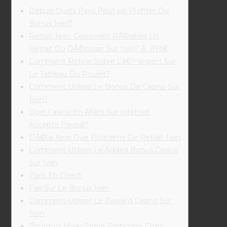
Depuis Quels Pays Peut-on Profiter Du
Bonus 1win?
Retrait 1win: Comment RÃ©aliser Un
Retrait Ou DÃ©poser Sur 1win? Â ðŸš€
Comment Retirer Sobre Lâ€™argent Sur
Le Tableau Du Poulet?
Comment Utiliser Le Bonus De Casino Sur
1win?
Quel Casino En Allant Sur Internet
Accepte Paypal?
DÃ©lai Ainsi Que Problems De Retrait 1win
Comment Utiliser Le Added Bonus Casino
Sur 1win
Paris En Direct
Faq Sur Le Bonus 1win
Comment Utiliser Le Reward Casino Sur
1win
Pourquoi Miser Sobre Particulier Chez