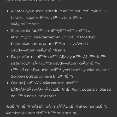
Aviator oyununda istifadÉ™ edÉ™ bilÉ™cÉ™yiniz ilk
taktika ikiqat mÉ™rc vÉ™ avto mÉ™rc
seÃ§imlÉ™ridir.
Slotdan istifadÉ™ etmÉ™yÉ™ vÉ™ mÉ™rc
etmÉ™yÉ™ baÅŸlamazdan É™vvÉ™l Mostbet
bukmeker kontorunun rÉ™smi saytÄ±nda
qeydiyyatdan keÃ§mÉ™lisiniz.
Bu platforma hÉ™m dÉ™ Ã¶z ziyarÉ™tÃ§ilÉ™rinÉ™
sistemdÉ™ sÃ¼rÉ™tli qeydiyyatdan keÃ§mÉ™yi
tÉ™klif edir.Bununla belÉ™, yeni baÅŸlayanlar Aviator
Spribe-i pulsuz oynaya bilÉ™rlÉ™r.
OyunÃ§u Ã¶zÃ¼ Ã§arpanÄ±n necÉ™
bÃ¶yÃ¼dÃ¼yÃ¼nÃ¼ izlÉ™mÉ™lidir, potensial olaraq
edilÉ™n bahisi artÄ±rÄ±r.
ÆgÉ™r hÉ™miÅŸÉ™ uÃ§maÄŸÄ± xÉ™yal edirsinizsÉ™,
Mostbet Aviator sizÉ™ hÉ™min arzunu