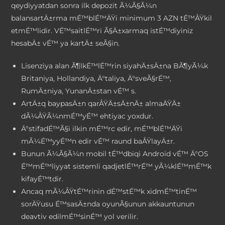
qeydiyyatdan sonra ilk depozit Ã¼Ã§Ã¼n
balansartÄ±rma mÉ™blÉ™ÄŸi minimum 3 AZN tÉ™ÅŸkil
etmÉ™lidir. VÉ™saitlÉ™ri Ã§Ä±xarmaq istÉ™diyiniz
hesabÄ± vÉ™ ya kartÄ± seÃ§in.
Lisenziya alan Ã¶lkÉ™lÉ™rin siyahÄ±sÄ±na BÃ¶yÃ¼k
Britaniya, Hollandiya, Ä°taliya, Ä°sveÃ§rÉ™,
RumÄ±niya, YunanÄ±stan vÉ™ s.
ArtÄ±q baypasÄ±n qarÅŸÄ±sÄ±nÄ± almaÄŸÄ±
dÃ¼ÅŸÃ¼nmÉ™yÉ™ ehtiyac yoxdur.
Ä°stifadÉ™Ã§i ilkin mÉ™rc edir, mÉ™blÉ™ÄŸi
mÃ¼É™yyÉ™n edir vÉ™ raund baÅŸlayÄ±r.
Bunun Ã¼Ã§Ã¼n mobil tÉ™dbiqi Android vÉ™ Ä°OS
É™mÉ™liyyat sistemli qadjetlÉ™rÉ™ yÃ¼klÉ™mÉ™k
kifayÉ™tdir.
Ancaq mÃ¼ÅŸtÉ™rinin dÉ™stÉ™k xidmÉ™tinÉ™
sorÄŸusu É™sasÄ±nda oyunÃ§unun akkauntunun
deavtiv edilmÉ™sinÉ™ yol verilir.