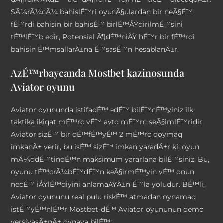
SÃ¼rÃ¼cÃ¼ bahislÉ™ri oyunÃ§ulardan bir neÃ§É™
fÉ™rdi bahisin bir bahisÉ™ birlÉ™ÅŸdirilmÉ™sini
tÉ™lÉ™b edir, Potensial Ã¶dÉ™niÅŸ hÉ™r bir fÉ™rdi
bahisin É™msallarÄ±na É™sasÉ™n hesablanÄ±r.
AzÉ™rbaycanda Mostbet kazinosunda
Aviator oyunu
Aviator oyununda istifadÉ™ edÉ™ bilÉ™cÉ™yiniz ilk
taktika ikiqat mÉ™rc vÉ™ avto mÉ™rc seÃ§imlÉ™ridir.
Aviator sizÉ™ bir dÉ™fÉ™yÉ™ 2 mÉ™rc qoymaq
imkanÄ± verir, bu isÉ™ sizÉ™ imkan yaradÄ±r ki, oyun
mÃ¼ddÉ™tindÉ™n maksimum yararlana bilÉ™siniz. Bu,
oyunu tÉ™crÃ¼bÉ™dÉ™n keÃ§irmÉ™yin vÉ™ onun
necÉ™ iÅŸlÉ™diyini anlamaÄŸÄ±n É™la yoludur. BÉ™li,
Aviator oyununu real pulu riskÉ™ atmadan oynamaq
istÉ™yÉ™nlÉ™r Mostbet-dÉ™ Aviator oyununun demo
versiyasÄ±nÄ± oynaya bilÉ™r.