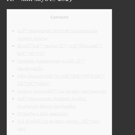
Content
AzÉ™rbaycanda Mostbet kazinosunda
Aviator oyunu
ÆvvÉ™lcÉ™ demo ilÉ™ mÉ™ÅŸq edÉ™
bilÉ™rÉ™m?
Mostbet Azerbaycan giriÅŸ vÉ™
qeydiyyatÄ±
MiÌ‡niÌ‡mum MÉ™rc MÉ™blÉ™ÄŸiÌ‡ NÉ™
QÉ™dÉ™rdiÌ‡r?
Aviator oyunuâ€™ nu hardan tapmaq olar
AzÉ™rbaycanda Mostbet Aviator
oyununun demo versiyasÄ±
Ä°nterfeys slot aparatÄ±
Pul Ã¼Ã§Ã¼n Aviator game – RÉ™smi
sayt