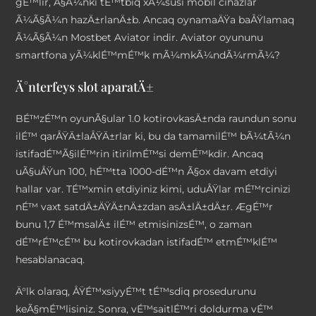
gÉ™lir, Ã§Ã¼nki tÉ™tbiq xÃ¼susi mobil cihazlar
Ã¼Ã§Ã¼n hazÄ±rlanÄ±b. Ancaq oynamaÄŸa baÅŸlamaq
Ã¼Ã§Ã¼n Mostbet Aviator indir. Aviator oyununu
smartfona yÃ¼klÉ™mÉ™k mÃ¼mkÃ¼ndÃ¼rmÃ¼?
Ä°nterfeys slot aparatÄ±
BÉ™zÉ™n oyunÃ§ular 1.0 kotirovkasÄ±nda raundun sonu
ilÉ™ qarÅŸÄ±laÅŸÄ±rlar ki, bu da tamamilÉ™ bÃ¼tÃ¼n
istifadÉ™Ã§ilÉ™rin itirilmÉ™si demÉ™kdir. Ancaq
uÃ§uÅŸun 100, hÉ™tta 1000-dÉ™n Ã§ox davam etdiyi
hallar var. TÉ™xmin etdiyiniz kimi, uduÅŸlar mÉ™rcinizi
nÉ™ vaxt satdÄ±ÄŸÄ±nÄ±zdan asÄ±lÄ±dÄ±r. ÆgÉ™r
bunu 1,7 É™msalÄ± ilÉ™ etmisinizsÉ™, o zaman
dÉ™rÉ™cÉ™ bu kotirovkadan istifadÉ™ etmÉ™klÉ™
hesablanacaq.
Ä°lk olaraq, ÅŸÉ™xsiyyÉ™t tÉ™sdiq prosedurunu
keÃ§mÉ™lisiniz. Sonra, vÉ™saitlÉ™ri doldurma vÉ™