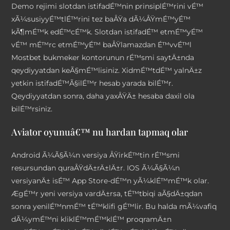
Demo rejimi slotdan istifadÉ™nin prinsiplÉ™rini vÉ™
xÃ¼susiyyÉ™tlÉ™rini tez baÅŸa dÃ¼ÅŸmÉ™yÉ™
kÃ¶mÉ™k edÉ™cÉ™k. Slotdan istifadÉ™ etmÉ™yÉ™
vÉ™ mÉ™rc etmÉ™yÉ™ baÅŸlamazdan É™vvÉ™l
Mostbet bukmeker kontorunun rÉ™smi saytÄ±nda
qeydiyyatdan keÃ§mÉ™lisiniz. XidmÉ™tdÉ™ yalnÄ±z
yetkin istifadÉ™Ã§ilÉ™r hesab yarada bilÉ™r.
Qeydiyyatdan sonra, daha yaxÅŸÄ± hesaba daxil ola
bilÉ™rsiniz.
Aviator oyunuâ€™ nu hardan tapmaq olar
Android Ã¼Ã§Ã¼n versiya ÅŸirkÉ™tin rÉ™smi
resursundan quraÅŸdÄ±rÄ±lÄ±r. IOS Ã¼Ã§Ã¼n
versiyanÄ± isÉ™ App Store-dÉ™n yÃ¼klÉ™mÉ™k olar.
ÆgÉ™r yeni versiya vardÄ±rsa, tÉ™tbiqi aÃ§dÄ±qdan
sonra yenilÉ™nmÉ™ tÉ™klifi gÉ™lir. Bu halda mÃ¼vafiq
dÃ¼ymÉ™ni kliklÉ™mÉ™klÉ™ proqramÄ±n