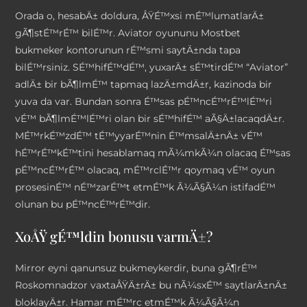
Orada o, hesabÄ± doldura, ÅŸÉ™xsi mÉ™lumatlarÄ±
gÃ¶stÉ™rÉ™ bilÉ™r. Aviator oyununu Mostbet
bukmeker kontorunun rÉ™smi saytÄ±nda tapa
bilÉ™rsiniz. SÉ™hifÉ™dÉ™, yuxarÄ± sÉ™tirdÉ™ “Aviator”
adlÄ± bir bÃ¶lmÉ™ tapmaq lazÄ±mdÄ±r, kazinoda bir
yuva da var. Bundan sonra É™sas pÉ™ncÉ™rÉ™lÉ™ri
vÉ™ bÃ¶lmÉ™lÉ™ri olan bir sÉ™hifÉ™ aÃ§Ä±lacaqdÄ±r.
MÉ™rkÉ™zdÉ™ tÉ™yyarÉ™nin É™msalÄ±nÄ± vÉ™
hÉ™rÉ™kÉ™tini hesablamaq mÃ¼mkÃ¼n olacaq É™sas
pÉ™ncÉ™rÉ™ olacaq, mÉ™rclÉ™r qoymaq vÉ™ oyun
prosesinÉ™ nÉ™zarÉ™t etmÉ™k Ã¼Ã§Ã¼n istifadÉ™
olunan bu pÉ™ncÉ™rÉ™dir.
XoÅŸ gÉ™ldin bonusu varmÄ±?
Mirror eyni qanunsuz bukmeykerdir, buna gÃ¶rÉ™
Roskomnadzor vaxtaÅŸÄ±rÄ± bu nÃ¼sxÉ™ saytlarÄ±nÄ±
bloklayÄ±r. Hamar mÉ™rc etmÉ™k Ã¼Ã§Ã¼n