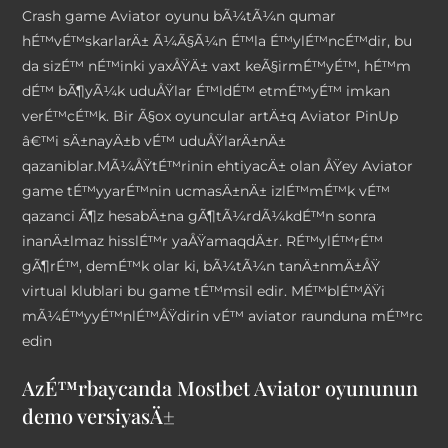
Crash game Aviator oyunu bÃ¼tÃ¼n qumar
hÉ™vÉ™skarlarÄ± Ã¼Ã§Ã¼n É™la É™ylÉ™ncÉ™dir, bu
da sizÉ™ nÉ™inki yaxÅŸÄ± vaxt keÃ§irmÉ™yÉ™, hÉ™m
dÉ™ bÃ¶yÃ¼k uduÅŸlar É™ldÉ™ etmÉ™yÉ™ imkan
verÉ™cÉ™k. Bir Ã§ox oyuncular artÄ±q Aviator PinUp
â€™i sÄ±nayÄ±b vÉ™ uduÅŸlarÄ±nÄ±
qazaniblar.MÃ¼ÅŸtÉ™rinin ehtiyacÄ± olan ÅŸey Aviator
game tÉ™yyarÉ™nin ucmasÄ±nÄ± izlÉ™mÉ™k vÉ™
qazanci Ã¶z hesabÄ±na gÃ¶tÃ¼rdÃ¼kdÉ™n sonra
inanÄ±lmaz hisslÉ™r yaÅŸamaqdÄ±r. RÉ™ylÉ™rÉ™
gÃ¶rÉ™, demÉ™k olar ki, bÃ¼tÃ¼n tanÄ±nmÄ±ÅŸ
virtual klublari bu game tÉ™msil edir. MÉ™blÉ™ÄŸi
mÃ¼É™yyÉ™nlÉ™ÅŸdirin vÉ™ aviator raunduna mÉ™rc
edin
AzÉ™rbaycanda Mostbet Aviator oyununun
demo versiyasÄ±