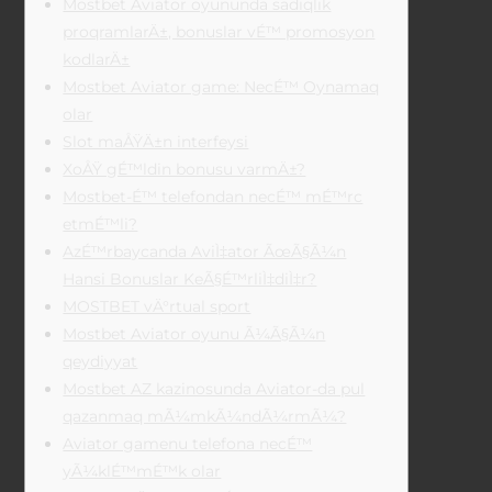
Mostbet Aviator oyununda sadiqlik
proqramlarÄ±, bonuslar vÉ™ promosyon
kodlarÄ±
Mostbet Aviator game: NecÉ™ Oynamaq
olar
Slot maÅŸÄ±n interfeysi
XoÅŸ gÉ™ldin bonusu varmÄ±?
Mostbet-É™ telefondan necÉ™ mÉ™rc
etmÉ™li?
AzÉ™rbaycanda AviÌ‡ator ÃœÃ§Ã¼n
Hansi Bonuslar KeÃ§É™rliÌ‡diÌ‡r?
MOSTBET vÄ°rtual sport
Mostbet Aviator oyunu Ã¼Ã§Ã¼n
qeydiyyat
Mostbet AZ kazinosunda Aviator-da pul
qazanmaq mÃ¼mkÃ¼ndÃ¼rmÃ¼?
Aviator gamenu telefona necÉ™
yÃ¼klÉ™mÉ™k olar