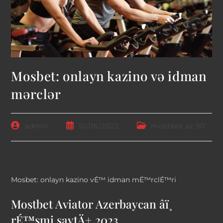
Mosbet: onlayn kazino və idman
mərclər
Post
Post
Post
admin
10/06/2022
mostbet az 90
author:
published:
category:
Mosbet: onlayn kazino vÉ™ idman mÉ™rclÉ™ri
Mostbet Aviator Azerbaycan â­ï¸
rÉ™smi saytÄ± 2023