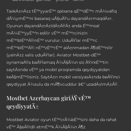
TaskÄ±nÄ±z tÉ™yyarÉ™ qalxana qÉ™dÉ™r mÃ¼vafiq
dÃ¼ymÉ™ni basaraq uÃ§uÅŸu dayandÄ±rmaqdÄ±r.
Oyunun dayandÄ±rÄ±ldÄ±ÄŸÄ± anda É™msal
mÃ¼É™yyÉ™n edilir vÉ™ mÉ™rcinizin
mÉ™blÉ™ÄŸinÉ™ vurulur. UduÅŸlar mÉ™rc
mÉ™blÉ™ÄŸi nÉ™zÉ™rÉ™ alÄ±nmadan Ã¶dÉ™nilir
(yalnÄ±z xalis uduÅŸlar). Aviator Mostbet-dÉ™
oynamaÄŸa baÅŸlamaq Ã¼Ã§Ã¼n siz ÅŸirkÉ™tin
saytÄ±nda vÉ™ ya mobil proqramda qeydiyyatdan
keÃ§mÉ™lisiniz. SaytÄ±n mobil versiyasÄ±nda beÅŸinci
qeydiyyat Ã¼sulu da mÃ¶vcuddur â€“ uzadÄ±lmÄ±ÅŸ.
Mostbet Azerbaycan giriÅŸ vÉ™
qeydiyyatÄ±
Mostbet Aviator oyun tÉ™crÃ¼bÉ™sini daha da rahat
vÉ™ Ã§eÅŸidli etmÉ™k Ã¼Ã§Ã¼n Ã¶z