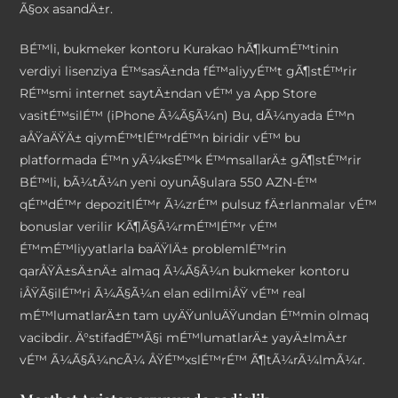
Ã§ox asandÄ±r.
BÉ™li, bukmeker kontoru Kurakao hÃ¶kumÉ™tinin
verdiyi lisenziya É™sasÄ±nda fÉ™aliyyÉ™t gÃ¶stÉ™rir
RÉ™smi internet saytÄ±ndan vÉ™ ya App Store
vasitÉ™silÉ™ (iPhone Ã¼Ã§Ã¼n) Bu, dÃ¼nyada É™n
aÅŸaÄŸÄ± qiymÉ™tlÉ™rdÉ™n biridir vÉ™ bu
platformada É™n yÃ¼ksÉ™k É™msallarÄ± gÃ¶stÉ™rir
BÉ™li, bÃ¼tÃ¼n yeni oyunÃ§ulara 550 AZN-É™
qÉ™dÉ™r depozitlÉ™r Ã¼zrÉ™ pulsuz fÄ±rlanmalar vÉ™
bonuslar verilir KÃ¶Ã§Ã¼rmÉ™lÉ™r vÉ™
É™mÉ™liyyatlarla baÄŸlÄ± problemlÉ™rin
qarÅŸÄ±sÄ±nÄ± almaq Ã¼Ã§Ã¼n bukmeker kontoru
iÅŸÃ§ilÉ™ri Ã¼Ã§Ã¼n elan edilmiÅŸ vÉ™ real
mÉ™lumatlarÄ±n tam uyÄŸunluÄŸundan É™min olmaq
vacibdir. Ä°stifadÉ™Ã§i mÉ™lumatlarÄ± yayÄ±lmÄ±r
vÉ™ Ã¼Ã§Ã¼ncÃ¼ ÅŸÉ™xslÉ™rÉ™ Ã¶tÃ¼rÃ¼lmÃ¼r.