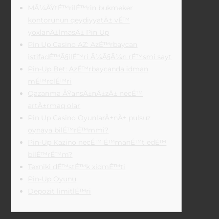
MÃ¼ÅŸtÉ™rilÉ™rin bukmeker
kontorunun qeydiyyatÄ± vÉ™
yoxlanÄ±lmasÄ± Pin Up
Pin Up Casino AZ: AzÉ™rbaycan
istifadÉ™Ã§ilÉ™ri Ã¼Ã§Ã¼n rÉ™smi sayt
Pin-Up Bet: AzÉ™rbaycanda idman
mÉ™rclÉ™ri
Qazanma ÅŸansÄ±nÄ±zÄ± necÉ™
artÄ±rmaq olar
Pin Up Casino OyunlarÄ±nÄ± pulsuz
oynaya bilÉ™rÉ™mmi?
Pin-Up Kazino necÉ™ É™manÉ™t edÉ™
bilÉ™rÉ™m?
Texniki dÉ™stÉ™k xidmÉ™ti
Pin-Up Oyunu
Depozit limitlÉ™ri