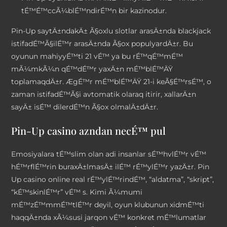
tÉ™É™ccÃ¼blÉ™ndirÉ™n bir kazinodur.
Pin-Up saytÄ±ndakÄ± Ã§oxlu slotlar arasÄ±nda blackjack
istifadÉ™Ã§ilÉ™r arasÄ±nda Ã§ox populyardÄ±r. Bu
oyunun mahiyyÉ™ti 21 vÉ™ ya bu rÉ™qÉ™mÉ™
mÃ¼mkÃ¼n qÉ™dÉ™r yaxÄ±n mÉ™blÉ™ÄŸ
toplamaqdÄ±r. ÆgÉ™r mÉ™blÉ™ÄŸ 21-i keÃ§É™rsÉ™, o
zaman istifadÉ™Ã§i avtomatik olaraq itirir, xallarÄ±n
sayÄ± isÉ™ dilerdÉ™n Ã§ox olmalÄ±dÄ±r.
Pin-Up casino azndan necÉ™ pul
Emosiyalara tÉ™slim olan adi insanlar sÉ™hvlÉ™r vÉ™
hÉ™rflÉ™rin buraxÄ±lmasÄ± ilÉ™ rÉ™ylÉ™r yazÄ±r. Pin
Up casino online real rÉ™ylÉ™rindÉ™, “aldatma”, “skript”,
“kÉ™skinlÉ™r” vÉ™ s. Kimi Ã¼mumi
mÉ™zÉ™mmÉ™tlÉ™r deyil, oyun klubunun xidmÉ™ti
haqqÄ±nda xÃ¼susi jarqon vÉ™ konkret mÉ™lumatlar