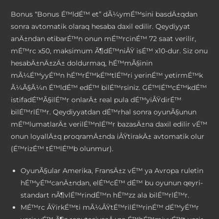
Bonus “Bonus É™ldÉ™ et” dÃ¼ymÉ™sini basdÄ±qdan
sonra avtomatik olaraq hesaba daxil edilir. Qeydiyyat
anÄ±ndan etibarÉ™n onun mÉ™rcinÉ™ 72 saat verilir,
mÉ™rc x50, maksimum Ã¶dÉ™niÅŸ isÉ™ x10-dur. Siz onu
hesabÄ±nÄ±zÄ± doldurmaq, hÉ™mÃ§inin
mÃ¼É™yyÉ™n hÉ™rÉ™kÉ™tlÉ™ri yerinÉ™ yetirmÉ™k
Ã¼Ã§Ã¼n É™ldÉ™ edÉ™ bilÉ™rsiniz. GÉ™lÉ™cÉ™kdÉ™
istifadÉ™Ã§ilÉ™r onlarÄ± real pula dÉ™yiÅŸdirÉ™
bilÉ™rlÉ™r. Qeydiyyatdan dÉ™rhal sonra oyunÃ§unun
mÉ™lumatlarÄ± verilÉ™nlÉ™r bazasÄ±na daxil edilir vÉ™
onun loyallÄ±q proqramÄ±nda iÅŸtirakÄ± avtomatik olur
(É™rizÉ™ tÉ™lÉ™b olunmur).
OyunÃ§ular Amerika, FransÄ±z vÉ™ ya Avropa ruletin
hÉ™yÉ™canÄ±ndan, elÉ™cÉ™ dÉ™ bu oyunun qeyri-
standart nÃ¶vlÉ™rindÉ™n hÉ™zz ala bilÉ™rlÉ™r.
MÉ™rc ÅŸirkÉ™ti mÃ¼ÅŸtÉ™rilÉ™rinÉ™ dÉ™yÉ™r