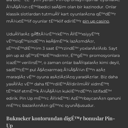
Ã¼Ã§Ã¼n cÉ™lbedici seÃ§im olan bir kazinodur. Onlar
klassik slotlardan tutmuÅŸ kart oyunlarÄ±na qÉ™dÉ™r
mÃ¼xtÉ™lif oyunlar tÉ™klif edirlÉ™r
pin up casino
.
UduÅŸlarÄ± gÃ¶tÃ¼rÉ™rkÉ™n ÅŸÉ™xsiyyÉ™t
vÉ™siqÉ™sindÉ™n keÃ§mÉ™k lazÄ±mdÄ±r,
sÉ™nÉ™dlÉ™rim 3 saat É™rzindÉ™ yoxlanÄ±lÄ±b. Sayt
pin up az qÉ™zÉ™blÉ™ndirmir, É™gÉ™r promosyonlara
icazÉ™ verilirsÉ™, o zaman onlar baÅŸqalarÄ± kimi deyil,
sadÉ™cÉ™ pul Ã§Ä±xarmaq Ã¼Ã§Ã¼n É™n azÄ±
maraqlÄ± vÉ™ oyuna asÄ±lÄ±lÄ±q yaradÄ±rlar. Biz daha
yaxÅŸÄ± vÉ™ daha fÉ™rdilÉ™ÅŸdirilmiÅŸ xidmÉ™t
tÉ™klif etmÉ™k Ã¼Ã§Ã¼n kukilÉ™rdÉ™n istifadÉ™
edirik. Pin Up mÉ™rc ÅŸirkÉ™ti AzÉ™rbaycanÄ±n qanuni
mÉ™rc bazarÄ±nÄ±n gÉ™nc oyunÃ§usudur.
Bukmeker kontorundan digÉ™r bonuslar Pin-
Up