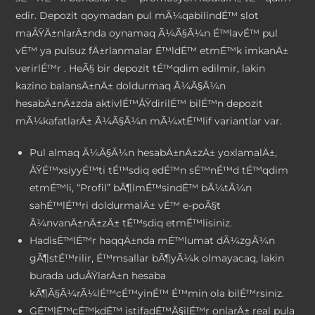
edir. Depozit qoymadan pul mÃ¼qabilindÉ™ slot
maÅŸÄ±nlarÄ±nda oynamaq Ã¼Ã§Ã¼n É™lavÉ™ pul
vÉ™ ya pulsuz fÄ±rlanmalar É™ldÉ™ etmÉ™k imkanÄ±
verirlÉ™r . HeÃ§ bir depozit tÉ™qdim edilmir, lakin
kazino balansÄ±nÄ± doldurmaq Ã¼Ã§Ã¼n
hesabÄ±nÄ±zda aktivlÉ™ÅŸdirilÉ™ bilÉ™n depozit
mÃ¼kafatlarÄ± Ã¼Ã§Ã¼n mÃ¼xtÉ™lif variantlar var.
Pul almaq Ã¼Ã§Ã¼n hesabÄ±nÄ±zÄ± yoxlamalÄ±,
ÅŸÉ™xsiyyÉ™ti tÉ™sdiq edÉ™n sÉ™nÉ™d tÉ™qdim
etmÉ™li, “Profil” bÃ¶lmÉ™sindÉ™ bÃ¼tÃ¼n
sahÉ™lÉ™ri doldurmalÄ± vÉ™ e-poÃ§t
Ã¼nvanÄ±nÄ±zÄ± tÉ™sdiq etmÉ™lisiniz.
HadisÉ™lÉ™r haqqÄ±nda mÉ™lumat dÃ¼zgÃ¼n
gÃ¶stÉ™rilir, É™msallar bÃ¶yÃ¼k olmayacaq, lakin
burada uduÅŸlarÄ±n hesaba
kÃ¶Ã§Ã¼rÃ¼lÉ™cÉ™yinÉ™ É™min ola bilÉ™rsiniz.
GÉ™lÉ™cÉ™kdÉ™ istifadÉ™Ã§ilÉ™r onlarÄ± real pula