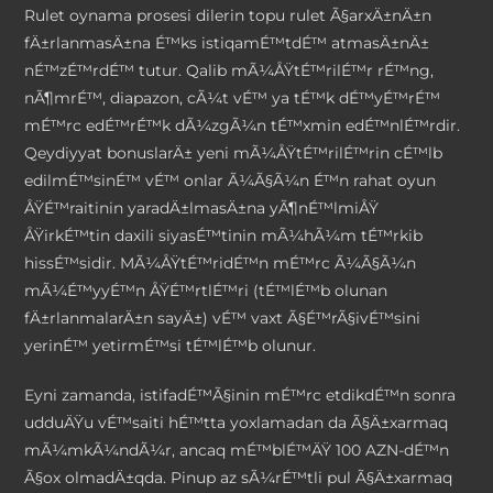
Rulet oynama prosesi dilerin topu rulet Ã§arxÄ±nÄ±n
fÄ±rlanmasÄ±na É™ks istiqamÉ™tdÉ™ atmasÄ±nÄ±
nÉ™zÉ™rdÉ™ tutur. Qalib mÃ¼ÅŸtÉ™rilÉ™r rÉ™ng,
nÃ¶mrÉ™, diapazon, cÃ¼t vÉ™ ya tÉ™k dÉ™yÉ™rÉ™
mÉ™rc edÉ™rÉ™k dÃ¼zgÃ¼n tÉ™xmin edÉ™nlÉ™rdir.
Qeydiyyat bonuslarÄ± yeni mÃ¼ÅŸtÉ™rilÉ™rin cÉ™lb
edilmÉ™sinÉ™ vÉ™ onlar Ã¼Ã§Ã¼n É™n rahat oyun
ÅŸÉ™raitinin yaradÄ±lmasÄ±na yÃ¶nÉ™lmiÅŸ
ÅŸirkÉ™tin daxili siyasÉ™tinin mÃ¼hÃ¼m tÉ™rkib
hissÉ™sidir. MÃ¼ÅŸtÉ™ridÉ™n mÉ™rc Ã¼Ã§Ã¼n
mÃ¼É™yyÉ™n ÅŸÉ™rtlÉ™ri (tÉ™lÉ™b olunan
fÄ±rlanmalarÄ±n sayÄ±) vÉ™ vaxt Ã§É™rÃ§ivÉ™sini
yerinÉ™ yetirmÉ™si tÉ™lÉ™b olunur.
Eyni zamanda, istifadÉ™Ã§inin mÉ™rc etdikdÉ™n sonra
udduÄŸu vÉ™saiti hÉ™tta yoxlamadan da Ã§Ä±xarmaq
mÃ¼mkÃ¼ndÃ¼r, ancaq mÉ™blÉ™ÄŸ 100 AZN-dÉ™n
Ã§ox olmadÄ±qda. Pinup az sÃ¼rÉ™tli pul Ã§Ä±xarmaq