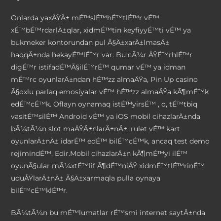
Onlarda yaxÅŸÄ± mÉ™slÉ™hÉ™tlÉ™r vÉ™
xÉ™bÉ™rdarlÄ±qlar, xidmÉ™tin keyfiyyÉ™ti vÉ™ ya
bukmeker kontorundan pul Ã§Ä±xarÄ±lmasÄ±
haqqÄ±nda hekayÉ™lÉ™r var. Bu cÃ¼r ÅŸÉ™rhlÉ™r
digÉ™r istifadÉ™Ã§ilÉ™rÉ™ qumar vÉ™ ya idman
mÉ™rc oyunlarÄ±ndan hÉ™zz almaÄŸa, Pin Up casino
Ã§oxlu parlaq emosiyalar vÉ™ hÉ™zz almaÄŸa kÃ¶mÉ™k
edÉ™cÉ™k. Oflayn oynamaq istÉ™yirsÉ™ , o, tÉ™tbiq
vasitÉ™silÉ™ Android vÉ™ ya iOS mobil cihazlarÄ±nda
bÃ¼tÃ¼n slot maÅŸÄ±nlarÄ±nÄ±, rulet vÉ™ kart
oyunlarÄ±nÄ± idarÉ™ edÉ™ bilÉ™cÉ™k, ancaq test demo
rejimindÉ™. Edir.Mobil cihazlarÄ±n kÃ¶mÉ™yi ilÉ™
oyunÃ§ular mÃ¼xtÉ™lif Ã¶dÉ™niÅŸ xidmÉ™tlÉ™rinÉ™
uduÅŸlarÄ±nÄ± Ã§Ä±xarmaqla pulla oynaya
bilÉ™cÉ™klÉ™r.
BÃ¼tÃ¼n bu mÉ™lumatlar rÉ™smi internet saytÄ±nda