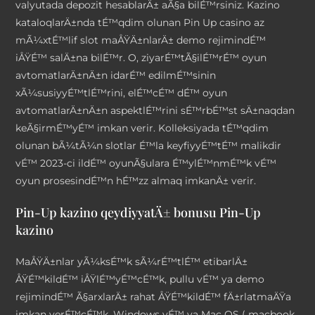
valyutada depozit hesablarÄ± aÃ§a bilÉ™rsiniz. Kazino
kataloqlarÄ±nda tÉ™qdim olunan Pin Up casino az
mÃ¼xtÉ™lif slot maÅŸÄ±nlarÄ± demo rejimindÉ™
iÅŸÉ™ salÄ±na bilÉ™r. O, ziyarÉ™tÃ§ilÉ™rÉ™ oyun
avtomatlarÄ±nÄ±n idarÉ™ edilmÉ™sinin
xÃ¼susiyyÉ™tlÉ™rini, elÉ™cÉ™ dÉ™ oyun
avtomatlarÄ±nÄ±n aspektlÉ™rini sÉ™rbÉ™st sÄ±naqdan
keÃ§irmÉ™yÉ™ imkan verir. Kolleksiyada tÉ™qdim
olunan bÃ¼tÃ¼n slotlar É™la keyfiyyÉ™tÉ™ malikdir
vÉ™ 2023-ci ildÉ™ oyunÃ§ulara É™ylÉ™nmÉ™k vÉ™
oyun prosesindÉ™n hÉ™zz almaq imkanÄ± verir.
Pin-Up kazino qeydiyyatÄ± bonusu Pin-Up
kazino
MaÅŸÄ±nlar yÃ¼ksÉ™k sÃ¼rÉ™tlÉ™ etibarlÄ±
ÅŸÉ™kildÉ™ iÅŸlÉ™yÉ™cÉ™k, pullu vÉ™ ya demo
rejimindÉ™ Ã§arxlarÄ± rahat ÅŸÉ™kildÉ™ fÄ±rlatmaÄŸa
imkan verÉ™cÉ™k. Windows vÉ™ ya Mac OS ( macbook