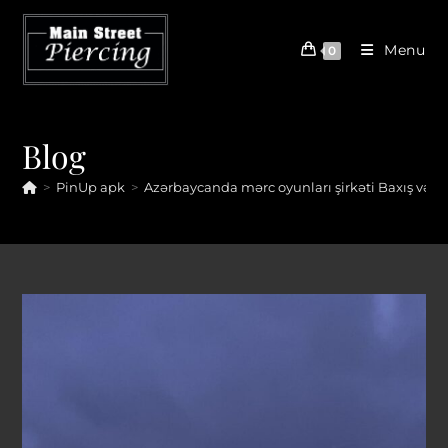
Skip
to
Menu
0
content
Blog
>
PinUp apk
>
Azərbaycanda mərc oyunları şirkəti Baxış və rə