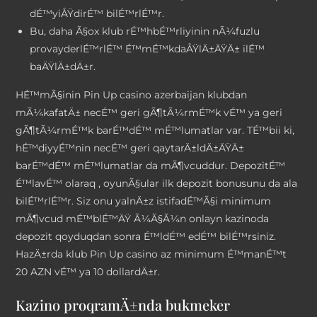
dÉ™yiÅŸdirÉ™ bilÉ™rlÉ™r.
Bu, daha Ã§ox klub rÉ™hbÉ™rliyinin nÃ¼fuzlu
provayderlÉ™rlÉ™ É™mÉ™kdaÅŸlÄ±ÄŸÄ± ilÉ™
baÄŸlÄ±dÄ±r.
HÉ™mÃ§inin Pin Up casino azerbaijan klubdan
mÃ¼kafatÄ± necÉ™ geri gÃ¶tÃ¼rmÉ™k vÉ™ ya geri
gÃ¶tÃ¼rmÉ™k barÉ™dÉ™ mÉ™lumatlar var. TÉ™bii ki,
hÉ™diyyÉ™nin necÉ™ geri qaytarÄ±ldÄ±ÄŸÄ±
barÉ™dÉ™ mÉ™lumatlar da mÃ¶vcuddur. DepozitÉ™
É™lavÉ™ olaraq , oyunÃ§ular ilk depozit bonusunu da ala
bilÉ™rlÉ™r. Siz onu yalnÄ±z istifadÉ™Ã§i minimum
mÃ¶vcud mÉ™blÉ™ÄŸ Ã¼Ã§Ã¼n onlayn kazinoda
depozit qoyduqdan sonra É™ldÉ™ edÉ™ bilÉ™rsiniz.
HazÄ±rda klub Pin Up casino az minimum É™manÉ™t
20 AZN vÉ™ ya 10 dollardÄ±r.
Kazino proqramÄ±nda bukmeker