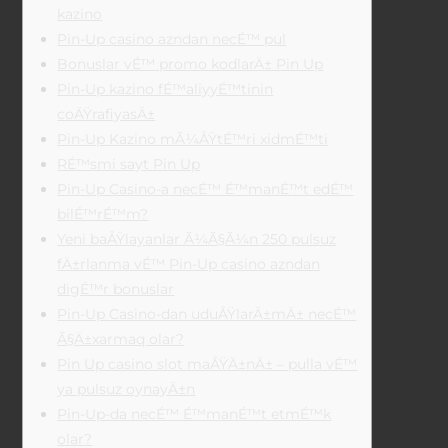
kazino
Pin-Up casino azndan necÉ™ pul
Bonuslar vÉ™ promo kodlarÄ± Pin Up
Pin-Up kazino fÉ™aliyyÉ™tinin
coÄŸrafiyasÄ±
Pin-Up Kazino mÃ¼ÅŸtÉ™ri xidmÉ™ti
RÉ™smi sayt Pin Up
Pin-Up Casino-a necÉ™ É™manÉ™t edÉ™
bilÉ™rÉ™m?
Yeni baÅŸlayanlar Ã¼Ã§Ã¼n 250 pulsuz
fÄ±rlanma vÉ™ Pin-Up casino azndan
digÉ™r bonuslar
Pin-Up Casino-dan uduÅŸlarÄ±mÄ± necÉ™
Ã§Ä±xarmaq olar?
Pin Up casino slot maÅŸÄ±nÄ± – pulla vÉ™
ya pulsuz oynayÄ±n
Pin-Up-da necÉ™ É™manÉ™t etmÉ™k
olar?