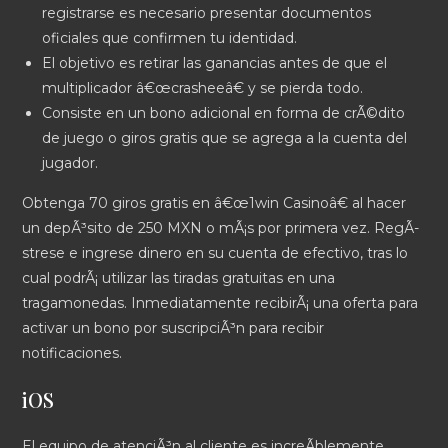
registrarse es necesario presentar documentos
oficiales que confirmen tu identidad.
El objetivo es retirar las ganancias antes de que el
multiplicador â€œcrasheeâ€ y se pierda todo.
Consiste en un bono adicional en forma de crÃ©dito
de juego o giros gratis que se agrega a la cuenta del
jugador.
Obtenga 70 giros gratis en â€œ1win Casinoâ€ al hacer
un depÃ³sito de 250 MXN o mÃ¡s por primera vez. RegÃ­
strese e ingrese dinero en su cuenta de efectivo, tras lo
cual podrÃ¡ utilizar las tiradas gratuitas en una
tragamonedas. Inmediatamente recibirÃ¡ una oferta para
activar un bono por suscripciÃ³n para recibir
notificaciones.
iOS
El equipo de atenciÃ³n al cliente es increÃ­blemente