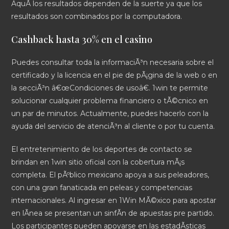
AquÃ­ los resultados dependen de la suerte ya que los
resultados son combinados por la computadora.
Cashback hasta 30% en el casino
Puedes consultar toda la informaciÃ³n necesaria sobre el
certificado y la licencia en el pie de pÃ¡gina de la web o en
la secciÃ³n â€œCondiciones de usoâ€. 1win te permite
solucionar cualquier problema financiero o tÃ©cnico en
un par de minutos. Actualmente, puedes hacerlo con la
ayuda del servicio de atenciÃ³n al cliente o por tu cuenta.
El entretenimiento de los deportes de contacto se
brindan en 1win sitio oficial con la cobertura mÃ¡s
completa. El pÃºblico mexicano apoya a sus peleadores,
con una gran fanaticada en peleas y competencias
internacionales. Al ingresar en 1Win MÃ©xico para apostar
en lÃ­nea se presentan un sinfÃ­n de apuestas pre partido.
Los participantes pueden apoyarse en las estadÃ­sticas