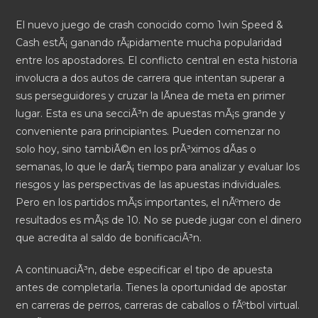
El nuevo juego de crash conocido como 1win Speed &
Cash estÃ¡ ganando rÃ¡pidamente mucha popularidad
entre los apostadores. El conflicto central en esta historia
involucra a dos autos de carrera que intentan superar a
sus perseguidores y cruzar la lÃ­nea de meta en primer
lugar. Esta es una secciÃ³n de apuestas mÃ¡s grande y
conveniente para principiantes. Pueden comenzar no
solo hoy, sino tambiÃ©n en los prÃ³ximos dÃ­as o
semanas, lo que le darÃ¡ tiempo para analizar y evaluar los
riesgos y las perspectivas de las apuestas individuales.
Pero en los partidos mÃ¡s importantes, el nÃºmero de
resultados es mÃ¡s de 10. No se puede jugar con el dinero
que acredita al saldo de bonificaciÃ³n.
A continuaciÃ³n, debe especificar el tipo de apuesta
antes de completarla. Tienes la oportunidad de apostar
en carreras de perros, carreras de caballos o fÃºtbol virtual.