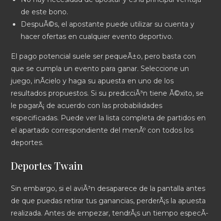
de este bono.
DespuÃ©s, el apostante puede utilizar su cuenta y
hacer ofertas en cualquier evento deportivo.
El pago potencial suele ser pequeÃ±o, pero basta con
que se cumpla un evento para ganar. Seleccione un
juego, inÃ­cielo y haga su apuesta en uno de los
resultados propuestos. Si su predicciÃ³n tiene Ã©xito, se
le pagarÃ¡ de acuerdo con las probabilidades
especificadas. Puede ver la lista completa de partidos en
el apartado correspondiente del menÃº con todos los
deportes.
Deportes Twain
Sin embargo, si el aviÃ³n desaparece de la pantalla antes
de que puedas retirar tus ganancias, perderÃ¡s la apuesta
realizada. Antes de empezar, tendrÃ¡s un tiempo especÃ­