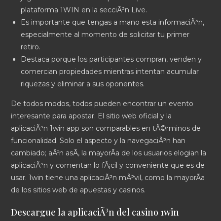
plataforma 1WIN en la secciÃ³n Live.
Es importante que tengas a mano esta informaciÃ³n,
especialmente al momento de solicitar tu primer
retiro.
Destaca porque los participantes compran, venden y
comercian propiedades mientras intentan acumular
riquezas y eliminar a sus oponentes.
De todos modos, todos pueden encontrar un evento
interesante para apostar. El sitio web oficial y la
aplicaciÃ³n 1win app son comparables en tÃ©rminos de
funcionalidad. Solo el aspecto y la navegaciÃ³n han
cambiado; aÃºn asÃ­, la mayorÃ­a de los usuarios elogian la
aplicaciÃ³n y comentan lo fÃ¡cil y conveniente que es de
usar. 1win tiene una aplicaciÃ³n mÃ³vil, como la mayorÃ­a
de los sitios web de apuestas y casinos.
Descargue la aplicaciÃ³n del casino 1win