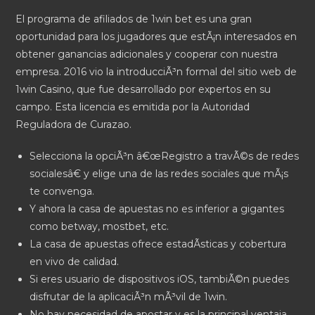
El programa de afiliados de 1win bet es una gran
oportunidad para los jugadores que estÃ¡n interesados en
obtener ganancias adicionales y cooperar con nuestra
empresa. 2016 vio la introducciÃ³n formal del sitio web de
1win Casino, que fue desarrollado por expertos en su
campo. Esta licencia es emitida por la Autoridad
Reguladora de Curazao.
Selecciona la opciÃ³n â€œRegistro a travÃ©s de redes
socialesâ€ y elige una de las redes sociales que mÃ¡s
te convenga.
Y ahora la casa de apuestas no es inferior a gigantes
como betway, mostbet, etc.
La casa de apuestas ofrece estadÃ­sticas y cobertura
en vivo de calidad.
Si eres usuario de dispositivos iOS, tambiÃ©n puedes
disfrutar de la aplicaciÃ³n mÃ³vil de 1win.
No hay necesidad de apostar y es la principal ventaja