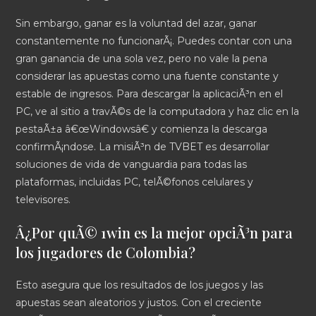
Sin embargo, ganar es la voluntad del azar, ganar
constantemente no funcionarÃ¡. Puedes contar con una
gran ganancia de una sola vez, pero no vale la pena
considerar las apuestas como una fuente constante y
estable de ingresos. Para descargar la aplicaciÃ³n en el
PC, ve al sitio a travÃ©s de la computadora y haz clic en la
pestaÃ±a â€œWindowsâ€ y comienza la descarga
confirmÃ¡ndose. La misiÃ³n de TVBET es desarrollar
soluciones de vida de vanguardia para todas las
plataformas, incluidas PC, telÃ©fonos celulares y
televisores.
Â¿Por quÃ© 1win es la mejor opciÃ³n para
los jugadores de Colombia?
Esto asegura que los resultados de los juegos y las
apuestas sean aleatorios y justos. Con el creciente