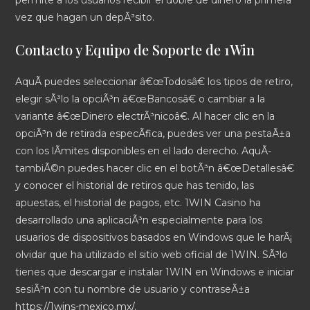
vez que hagan un depÃ³sito.
Contacto y Equipo de Soporte de 1Win
AquÃ­ puedes seleccionar â€œTodosâ€ los tipos de retiro,
elegir sÃ³lo la opciÃ³n â€œBancosâ€ o cambiar a la
variante â€œDinero electrÃ³nicoâ€. Al hacer clic en la
opciÃ³n de retirada especÃ­fica, puedes ver una pestaÃ±a
con los lÃ­mites disponibles en el lado derecho. AquÃ­
tambiÃ©n puedes hacer clic en el botÃ³n â€œDetallesâ€
y conocer el historial de retiros que has tenido, las
apuestas, el historial de pagos, etc. 1WIN Casino ha
desarrollado una aplicaciÃ³n especialmente para los
usuarios de dispositivos basados en Windows que le harÃ¡
olvidar que ha utilizado el sitio web oficial de 1WIN. SÃ³lo
tienes que descargar e instalar 1WIN en Windows e iniciar
sesiÃ³n con tu nombre de usuario y contraseÃ±a
https://1wins-mexico.mx/
.