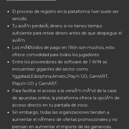
El proceso de registro en la plataforma 1win suele ser
sencillo.
Tu aviÃ³n perderÃ¡ dinero si no tienes tiempo
suficiente para retirar dinero antes de que despegue el
aviÃ³n.
Los mÃ©todos de pago en 1Win son muchos, esto
ofrece comodidad para todos los jugadores.
Entre los proveedores de software de 1 WIN se
encuentran gigantes del sector como
Yggdrasil,Edorphina,Amatic,Play’n GO, GamART,
Plays’n GO y GamART.
Para facilitar el acceso a la versiÃ³n mÃ³vil de la casa
de apuestas online, la plataforma ofrece la opciÃ³n de
acceso directo en tu pantalla de inicio.
Sin embargo, todas las organizaciones tienden a
aumentar el nÃºmero de ofertas promocionales y no
piensan en aumentar el importe de las ganancias.