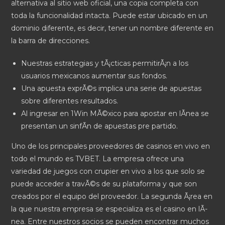
alternativa al sitio web oficial, una copia completa con
toda la funcionalidad intacta. Puede estar ubicado en un
dominio diferente, es decir, tener un nombre diferente en
la barra de direcciones.
Nuestras estrategias y tÃ¡cticas permitirÃ¡n a los
usuarios mexicanos aumentar sus fondos.
Una apuesta exprÃ©s implica una serie de apuestas
sobre diferentes resultados.
Al ingresar en 1Win MÃ©xico para apostar en lÃ­nea se
presentan un sinfÃ­n de apuestas pre partido.
Uno de los principales proveedores de casinos en vivo en
todo el mundo es TVBET. La empresa ofrece una
variedad de juegos con crupier en vivo a los que solo se
puede acceder a travÃ©s de su plataforma y que son
creados por el equipo del proveedor. La segunda Ã¡rea en
la que nuestra empresa se especializa es el casino en lÃ­
nea. Entre nuestros socios se pueden encontrar muchos