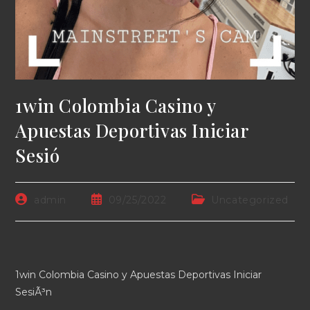
1win Colombia Casino y
Apuestas Deportivas Iniciar
Sesió
Post
Post
Post
admin
09/25/2022
Uncategorized
author:
published:
category:
1win Colombia Casino y Apuestas Deportivas Iniciar
SesiÃ³n