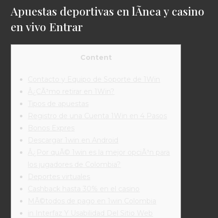
Apuestas deportivas en lÃ­nea y casino
en vivo Entrar
Content
Contacto y Equipo de Soporte de 1Win
Â¿CÃ³mo retirar en 1Win?
Tipos de apuestas
Registro de una Cuenta 1Win en 4 Pasos
Bonos Expres
Descargar 1win en Android
Â¿Por quÃ© 1win es la mejor opciÃ³n para
los jugadores de Colombia?
Deportes virtuales
Cashback hasta 30% en el casino
MÃ©todos de pago en 1win Colombia
in Interfaz Y Usabilidad Del Sitio Web