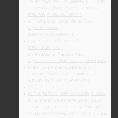
´ÐµÐ½ÐµÐ¶Ð½Ñ‹Ðµ ÑÑ€ÐµÐ´ÑÑ‚Ð²Ð°
Ð½Ð° ÑÐ°Ð¹Ñ‚Ðµ Ð¾Ð½Ð»Ð°Ð¹Ð½
ÐºÐ°Ð·Ð¸Ð½Ð¾ 1win ÐºÐ·?
Ð•ÑÑ‚ÑŒ Ð»Ð¸ Ð½Ð° ÑÐ°Ð¹Ñ‚Ðµ
Ð¿Ñ€ÑÐ¼Ñ‹Ðµ
Ñ‚Ñ€Ð°Ð½ÑÐ»ÑÑ†Ð¸Ð¸?
ÐœÐ¾Ð±Ð¸Ð»ÑŒÐ½Ð°Ñ
Ð²ÐµÑ€ÑÐ¸Ñ Ð¸
Ð¼Ð¾Ð±Ð¸Ð»ÑŒÐ½Ð¾Ðµ
Ð¿Ñ€Ð¸Ð»Ð¾Ð¶ÐµÐ½Ð¸Ðµ Ð¾Ñ‚ 1win
IN Ð±ÑƒÐºÐ¼ÐµÐºÐµÑ€ÑÐºÐ°Ñ
ÐºÐ¾Ð½Ð¾Ñ€Ð° Ð Ð¾ÑÑÐ¸Ð¸ Ñ
Ñ‚Ð¾Ð¿ ÐµÐ¹Ñ‚Ð¸Ð½Ð³Ð¾Ð¼
Ð’Ð¸Ð½ Ð‘Ðš
in: Ð±ÑƒÐºÐ¼ÐµÐºÐµÑ€ Ñ ÐºÐ¸Ð½Ð¾
Ð¸ ÐºÐ°Ð·Ð¸Ð½Ð¾ Ð²Ñ…Ð¾Ð´ Ð½Ð°
Ð¾Ñ„Ð¸Ñ†Ð¸Ð°Ð»ÑŒÐ½Ñ‹Ð¹ ÑÐ°Ð¹Ñ‚ 1
Win Ð¸ Ð±Ð¾Ð½ÑƒÑ Ð´Ð¾ 75 Ñ‚Ñ‹ÑÑÑ‡