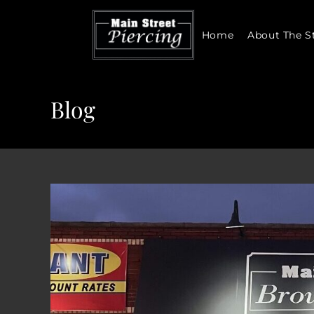
Skip
to
Home
About The S
content
Blog