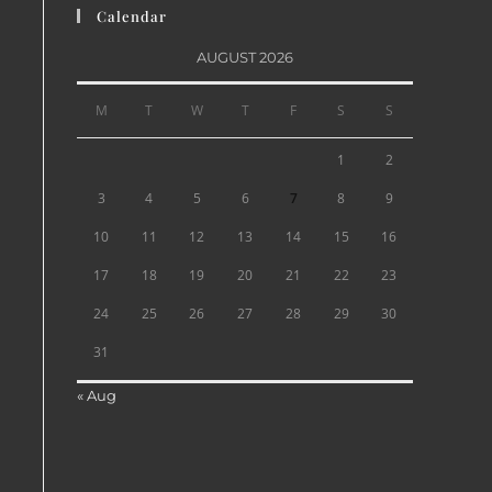
Calendar
AUGUST 2026
M
T
W
T
F
S
S
1
2
3
4
5
6
7
8
9
10
11
12
13
14
15
16
17
18
19
20
21
22
23
24
25
26
27
28
29
30
31
« Aug