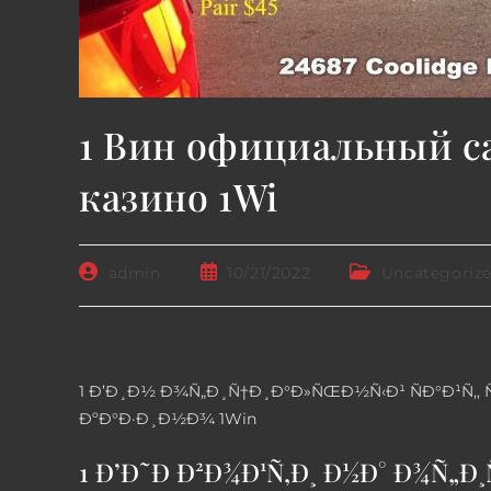
1 Вин официальный са
казино 1Wi
Post
Post
Post
admin
10/21/2022
Uncategoriz
author:
published:
category:
1 Ð’Ð¸Ð½ Ð¾Ñ„Ð¸Ñ†Ð¸Ð°Ð»ÑŒÐ½Ñ‹Ð¹ ÑÐ°Ð¹Ñ‚,
ÐºÐ°Ð·Ð¸Ð½Ð¾ 1Win
1 Ð’Ð˜Ð Ð²Ð¾Ð¹Ñ‚Ð¸ Ð½Ð° Ð¾Ñ„