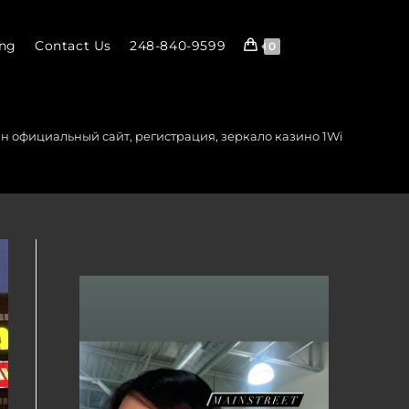
ng
Contact Us
248-840-9599
0
ин официальный сайт, регистрация, зеркало казино 1Wi