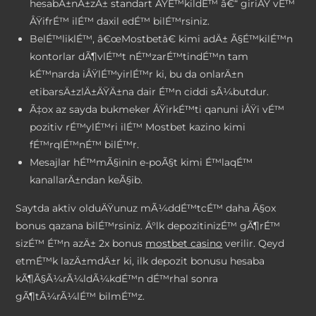
hesabÄ±nÄ±zÄ± standart ÅŸÉ™kildÉ™ â€“ giriÅŸ vÉ™
ÅŸifrÉ™ ilÉ™ daxil edÉ™ bilÉ™rsiniz.
BelÉ™liklÉ™, â€œMostbetâ€ kimi adÄ± Ã§É™kilÉ™n
kontorlar dÃ¶vlÉ™t nÉ™zarÉ™tindÉ™n tam
kÉ™narda iÅŸlÉ™yirlÉ™r ki, bu da onlarÄ±n
etibarsÄ±zlÄ±ÄŸÄ±na dair É™n ciddi sÃ¼butdur.
Ã‡ox az sayda bukmeker ÅŸirkÉ™ti qanuni iÅŸi vÉ™
pozitiv rÉ™ylÉ™ri ilÉ™ Mostbet kazino kimi
fÉ™rqlÉ™nÉ™ bilÉ™r.
Mesajlar hÉ™mÃ§inin e-poÃ§t kimi É™laqÉ™
kanallarÄ±ndan keÃ§ib.
Saytda aktiv olduÄŸunuz mÃ¼ddÉ™tcÉ™ daha Ã§ox
bonus qazana bilÉ™rsiniz. Ä°lk depozitinizÉ™ gÃ¶rÉ™
sizÉ™ É™n azÄ± 2x bonus
mostbet casino
verilir. Qeyd
etmÉ™k lazÄ±mdÄ±r ki, ilk depozit bonusu hesaba
kÃ¶Ã§Ã¼rÃ¼ldÃ¼kdÉ™n dÉ™rhal sonra
gÃ¶tÃ¼rÃ¼lÉ™ bilmÉ™z.