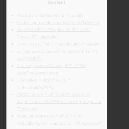
Content
Mostbet-e Tez-tez verilÉ™n suallar
Aviator game Mostbet NECÆ OYNAMALI
MostBet-dÉ™ tÉ™qdim edilÉ™n â€“
Bonus vÉ™ aksiyalar
E-Mail vasitÉ™silÉ™ qeydiyyatdan keÃ§in
Bu yay Borussia Dortmund-u kim tÉ™rk
edÉ™ bilÉ™r
Bukmeykerin xÃ¼susiyyÉ™tlÉ™ri
MostBet Azerbaycan
Bukmekerin dizaynÄ± vÉ™
funksionallÄ±ÄŸÄ±
AVRO 2024-É™ vÉ™siqÉ™. â€œCâ€
qrupu. Komanda É™msallarÄ±, proqnozlar,
É™msallar
MostBet Azerbaycan Ã¶dÉ™niÅŸ
metodlarÄ± â€“ Depozit vÉ™ Ã§Ä±xarÄ±ÅŸ