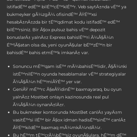
istifadÉ™ edÉ™ bilÉ™cÉ™klÉ™r. Veb saytÄ±nda vÉ™ ya
bukmeyker gÃ¼zgÃ¼ ofisindÉ™ ÅŸÉ™xsi
hesabÄ±nÄ±zda bir tÉ™qdimat kodu istifadÉ™ edÉ™
bilÉ™rsiniz. Bir Ã§ox pulsuz bahis vÉ™ depozit
bonuslarÄ± yalnÄ±z Express bahislÉ™ri Ã¼Ã§Ã¼n
É™lÃ§atan olsa da, yeni oyunÃ§ular bÉ™zÉ™n bir
bahisdÉ™ bahis etmÉ™k imkanÄ± var.
Sonuncu mÉ™qam isÉ™ mÃ¼bahisÉ™lidir, Ã§Ã¼nki
istÉ™nilÉ™n oyunda hesablamalar vÉ™ strategiyalar
Ã¼Ã§Ã¼n hÉ™miÅŸÉ™ yer var.
GeniÅŸ mÉ™rc Ã§eÅŸidinÉ™ baxmayaraq, bu oyun
yalnÄ±z Mostbet onlayn kazinosunda real pul
Ã¼Ã§Ã¼n oynanÄ±lÄ±r.
Bu bukmeker kontorunda MostBet canlÄ± yayÄ±m
vasitÉ™si ilÉ™ bir Ã§ox idman hadisÉ™sinÉ™ canlÄ±
ÅŸÉ™kildÉ™ baxmaq mÃ¼mkÃ¼ndÃ¼r.
Bu hÉ™m tÉ™crÃ¼bÉ™siz oyunÃ§ulara, hÉ™m dÉ™