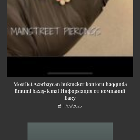
MostBet Azərbaycan bukmeker kontoru haqqında
ümumi baxış-icmal Информация от компаний
Баку
11/09/2023