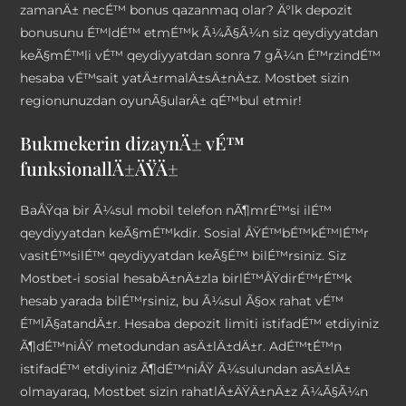
zamanÄ± necÉ™ bonus qazanmaq olar? Ä°lk depozit
bonusunu É™ldÉ™ etmÉ™k Ã¼Ã§Ã¼n siz qeydiyyatdan
keÃ§mÉ™li vÉ™ qeydiyyatdan sonra 7 gÃ¼n É™rzindÉ™
hesaba vÉ™sait yatÄ±rmalÄ±sÄ±nÄ±z. Mostbet sizin
regionunuzdan oyunÃ§ularÄ± qÉ™bul etmir!
Bukmekerin dizaynÄ± vÉ™
funksionallÄ±ÄŸÄ±
BaÅŸqa bir Ã¼sul mobil telefon nÃ¶mrÉ™si ilÉ™
qeydiyyatdan keÃ§mÉ™kdir. Sosial ÅŸÉ™bÉ™kÉ™lÉ™r
vasitÉ™silÉ™ qeydiyyatdan keÃ§É™ bilÉ™rsiniz. Siz
Mostbet-i sosial hesabÄ±nÄ±zla birlÉ™ÅŸdirÉ™rÉ™k
hesab yarada bilÉ™rsiniz, bu Ã¼sul Ã§ox rahat vÉ™
É™lÃ§atandÄ±r. Hesaba depozit limiti istifadÉ™ etdiyiniz
Ã¶dÉ™niÅŸ metodundan asÄ±lÄ±dÄ±r. AdÉ™tÉ™n
istifadÉ™ etdiyiniz Ã¶dÉ™niÅŸ Ã¼sulundan asÄ±lÄ±
olmayaraq, Mostbet sizin rahatlÄ±ÄŸÄ±nÄ±z Ã¼Ã§Ã¼n