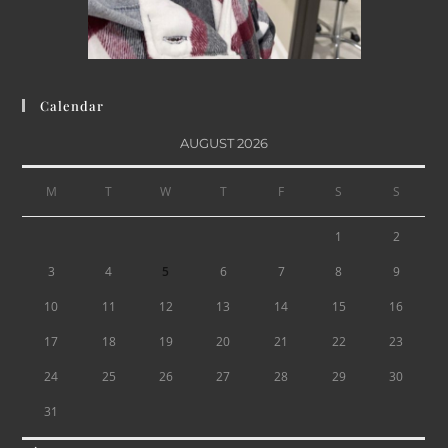
Calendar
AUGUST 2026
M
T
W
T
F
S
S
1
2
3
4
5
6
7
8
9
10
11
12
13
14
15
16
17
18
19
20
21
22
23
24
25
26
27
28
29
30
31