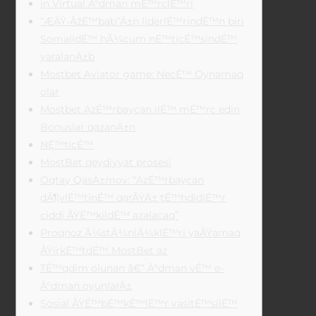
in Virtual Ä°dman mÉ™rclÉ™ri
“ÆÅŸ-ÅžÉ™bab”Ä±n liderlÉ™rindÉ™n biri
SomalidÉ™ hÃ¼cum nÉ™ticÉ™sindÉ™
yaralanÄ±b
Mostbet Aviator game: NecÉ™ Oynamaq
olar
Mostbet AzÉ™rbaycan ilÉ™ mÉ™rc edin
Bonuslar qazanÄ±n
NÉ™ticÉ™
MostBet qeydiyyat prosesi
Oqtay QasÄ±mov: “AzÉ™rbaycan
dÃ¶vlÉ™tinÉ™ qarÅŸÄ± tÉ™hdidlÉ™r
ciddi ÅŸÉ™kildÉ™ azalacaq”
Proqnoz Ã¼stÃ¼nlÃ¼klÉ™ri yaÅŸamaq
ÅŸirkÉ™tdÉ™ MostBet az
TÉ™qdim olunan â€“ Ä°dman vÉ™ e-
Ä°dman oyunlarÄ±
Sosial ÅŸÉ™bÉ™kÉ™lÉ™r vasitÉ™silÉ™