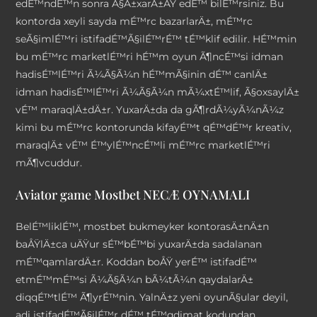
edÉ™ndÉ™n sonra Ã§Ä±xarÄ±ÅŸ edÉ™ bilÉ™rsiniz. Bu
kontorda xeyli sayda mÉ™rc bazarlarÄ±, mÉ™rc
seÃ§imlÉ™ri istifadÉ™Ã§ilÉ™rÉ™ tÉ™klif edilir. HÉ™min
bu mÉ™rc marketlÉ™ri hÉ™m oyun Ã¶ncÉ™si idman
hadisÉ™lÉ™ri Ã¼Ã§Ã¼n hÉ™mÃ§inin dÉ™ canlÄ±
idman hadisÉ™lÉ™ri Ã¼Ã§Ã¼n mÃ¼xtÉ™lif, Ã§oxsaylÄ±
vÉ™ maraqlÄ±dÄ±r. YuxarÄ±da da gÃ¶rdÃ¼yÃ¼nÃ¼z
kimi bu mÉ™rc kontorunda kifayÉ™t qÉ™dÉ™r kreativ,
maraqlÄ± vÉ™ É™ylÉ™ncÉ™li mÉ™rc marketlÉ™ri
mÃ¶vcuddur.
Aviator game Mostbet NECÆ OYNAMALI
BelÉ™liklÉ™, mostbet bukmeyker kontorasÄ±nÄ±n
baÅŸlÄ±ca uÄŸur sÉ™bÉ™bi yuxarÄ±da sadalanan
mÉ™qamlardÄ±r. Koddan boÅŸ yerÉ™ istifadÉ™
etmÉ™mÉ™si Ã¼Ã§Ã¼n bÃ¼tÃ¼n qaydalarÄ±
diqqÉ™tlÉ™ Ã¶yrÉ™nin. YalnÄ±z yeni oyunÃ§ular deyil,
adi istifadÉ™Ã§ilÉ™r dÉ™ tÉ™qdimat kodundan