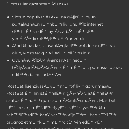
É™msallar qazanmaq ÅŸansÄ±.
Slotun populyarlÄ±ÄŸÄ±na gÃ¶rÉ™, oyun
portalÄ±nÄ±n rÉ™hbÉ™rliyi onu Ã¶z internet
sÉ™hifÉ™sindÉ™ ayrÄ±ca bÃ¶lmÉ™dÉ™
yerlÉ™ÅŸdirmÉ™yÉ™ qÉ™rar verdi.
Ä°ndiki halda siz, asanlÄ±qla rÉ™smi domenÉ™ daxil
olub, MostBet giriÅŸ edÉ™ bilÉ™rsiniz.
OyunÃ§u Ã¶zÃ¼ Ã§arpanÄ±n necÉ™
bÃ¶yÃ¼dÃ¼yÃ¼nÃ¼ izlÉ™mÉ™lidir, potensial olaraq
edilÉ™n bahisi artÄ±rÄ±r.
MostBet lisenziyasÄ± vÉ™ mÉ™xfiliyin qorunmasÄ±
MostBetlÉ™ ilin istÉ™nilÉ™n gÃ¼nÃ¼, istÉ™nilÉ™n
saatda É™laqÉ™ qurmaq mÃ¼mkÃ¼ndÃ¼r. Mostbet
ilÉ™ idman, mÉ™dÉ™niyyÉ™t vÉ™ siyasÉ™t kimi
sahÉ™lÉ™rdÉ™ baÅŸ verÉ™n Ã¶nÉ™mli hadisÉ™lÉ™ri
proqnoz etmÉ™klÉ™ mÉ™rc tÉ™yin edÉ™ vÉ™