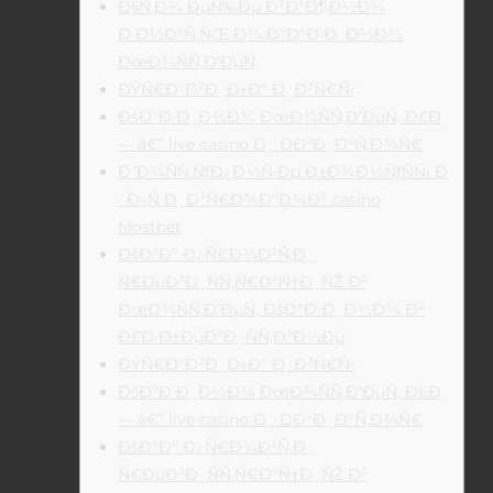
Ð§Ñ‚Ð¾ ÐµÑ‰Ðµ Ð²Ð°Ð¶Ð½Ð¾
Ð·Ð½Ð°Ñ‚ÑŒ Ð¾ ÐºÐ°Ð·Ð¸Ð½Ð¾
ÐœÐ¾ÑÑ‚Ð‘ÐµÑ‚
ÐŸÑ€Ð°Ð²Ð¸Ð»Ð° Ð¸Ð³Ñ€Ñ‹
ÐšÐ°Ð·Ð¸Ð½Ð¾ ÐœÐ¾ÑÑ‚Ð‘ÐµÑ‚ Ð£Ð
— â€” live casino Ð¸ ÐÐ²Ð¸Ð°Ñ‚Ð¾Ñ€
Ð”Ð¾ÑÑ‚ÑƒÐ¿Ð½Ñ‹Ðµ Ð±Ð¾Ð½ÑƒÑÑ‹ Ð
´Ð»Ñ Ð¸Ð³Ñ€Ð¾ÐºÐ¾Ð² casino
Mostbet
ÐšÐ°Ðº Ð¿Ñ€Ð¾Ð¹Ñ‚Ð¸
Ñ€ÐµÐ³Ð¸ÑÑ‚Ñ€Ð°Ñ†Ð¸ÑŽ Ð²
ÐœÐ¾ÑÑ‚Ð‘ÐµÑ‚ ÐšÐ°Ð·Ð¸Ð½Ð¾ Ð²
Ð£Ð·Ð±ÐµÐºÐ¸ÑÑ‚Ð°Ð½Ðµ
ÐŸÑ€Ð°Ð²Ð¸Ð»Ð° Ð¸Ð³Ñ€Ñ‹
ÐšÐ°Ð·Ð¸Ð½Ð¾ ÐœÐ¾ÑÑ‚Ð‘ÐµÑ‚ Ð£Ð
— â€” live casino Ð¸ ÐÐ²Ð¸Ð°Ñ‚Ð¾Ñ€
ÐšÐ°Ðº Ð¿Ñ€Ð¾Ð¹Ñ‚Ð¸
Ñ€ÐµÐ³Ð¸ÑÑ‚Ñ€Ð°Ñ†Ð¸ÑŽ Ð²