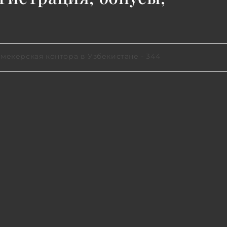
кмекерская контора в Узбекистане - 344